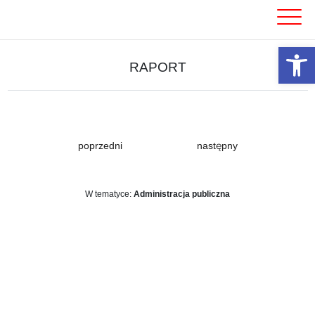
Skip
to
content
Otwórz 
RAPORT
poprzedni
następny
W tematyce:
Administracja publiczna