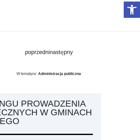
Otwórz 
poprzedni
następny
W tematyce:
Administracja publiczna
INGU PROWADZENIA
ECZNYCH W GMINACH
IEGO