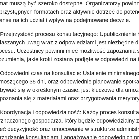
mat muszą być szeroko dostępne. Organizatorzy powinni
przystępnych formatach oraz aktywnie dotrzeć do poten
anse na ich udział i wpływ na podejmowane decyzje.
 Przejrzystość procesu konsultacyjnego: Upublicznienie
łaszanych uwag wraz z odpowiedziami jest niezbędne dl
ocesu. Uczestnicy powinni mieć możliwość zapoznania si
ozumienia, jakie kroki zostaną podjęte w odpowiedzi na i
 Odpowiedni czas na konsultacje: Ustalenie minimalnego
noszącego 35 dni, oraz odpowiednie planowanie spotka
bywać się w określonym czasie, jest kluczowe dla umoż
poznania się z materiałami oraz przygotowania merytory
 Koordynacja i odpowiedzialność: Każdy proces konsulta
znaczonego gospodarza, który będzie odpowiedzialny z
eć decyzyjność oraz umocowanie w strukturze administr
rządzanie konsultacjami i angażowanie odpowiednich p