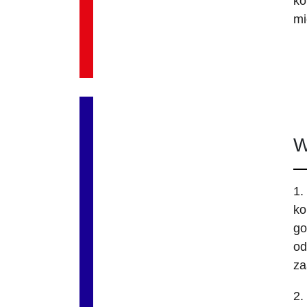
ko
mi
W
1.
ko
go
od
za
2.