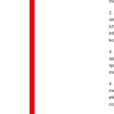
mi
2.
ut
ic
in
ko
3.
op
sp
mi
4.
me
ef
co