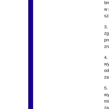
te
w 
sz
3.
zg
pr
zr
4.
wy
od
za
5.
wy
mi
za