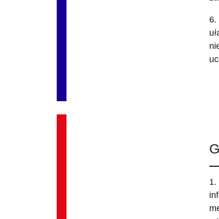
6.
uł
ni
uc
G
1.
in
me