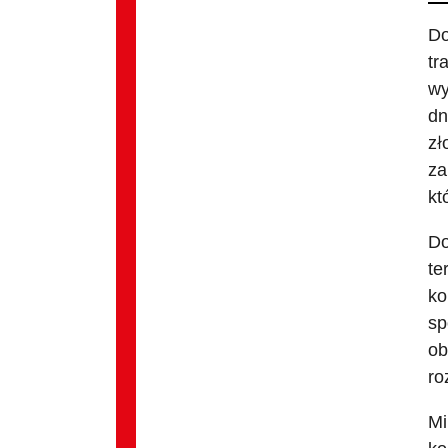
Do
tr
wy
dn
zł
za
kt
Do
te
ko
sp
ob
ro
Mi