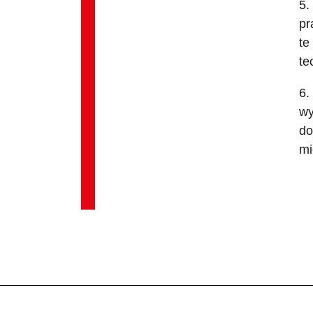
5.
pr
te
te
6.
wy
do
mi