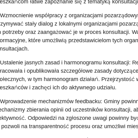
eszkańcom łatwe zapoznanie się z tematyką konsultacj
 Wzmocnienie współpracy z organizacjami pozarządowy
rzymywać stały dialog z lokalnymi organizacjami pozarz
h potrzeby oraz zaangażować je w proces konsultacji. W
formacyjne, które umożliwią przedstawicielom tych organ
nsultacjach.
 Ustalenie jasnych zasad i harmonogramu konsultacji: 
racowała i opublikowała szczegółowe zasady dotyczące
ołecznych, w tym harmonogram działań. Przejrzystość w
eszkańców i zachęci ich do aktywnego udziału.
 Wprowadzenie mechanizmów feedbacku: Gminy powinn
chanizmy zbierania opinii od uczestników konsultacji, 
ektywność. Odpowiedzi na zgłoszone uwagi powinny być
 pozwoli na transparentność procesu oraz umożliwi mi