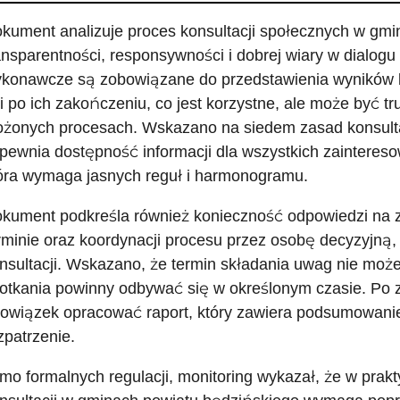
kument analizuje proces konsultacji społecznych w gmi
ansparentności, responsywności i dobrej wiary w dialog
konawcze są zobowiązane do przedstawienia wyników ko
i po ich zakończeniu, co jest korzystne, ale może być tr
ożonych procesach. Wskazano na siedem zasad konsulta
pewnia dostępność informacji dla wszystkich zainteres
óra wymaga jasnych reguł i harmonogramu.
kument podkreśla również konieczność odpowiedzi na 
rminie oraz koordynacji procesu przez osobę decyzyjną
nsultacji. Wskazano, że termin składania uwag nie może 
otkania powinny odbywać się w określonym czasie. Po 
owiązek opracować raport, który zawiera podsumowanie
zpatrzenie.
mo formalnych regulacji, monitoring wykazał, że w pra