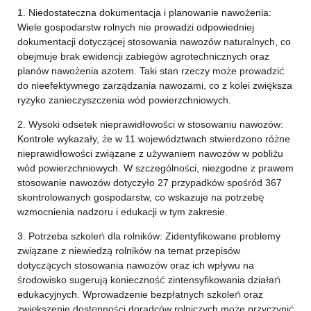
1. Niedostateczna dokumentacja i planowanie nawożenia:
Wiele gospodarstw rolnych nie prowadzi odpowiedniej
dokumentacji dotyczącej stosowania nawozów naturalnych, co
obejmuje brak ewidencji zabiegów agrotechnicznych oraz
planów nawożenia azotem. Taki stan rzeczy może prowadzić
do nieefektywnego zarządzania nawozami, co z kolei zwiększa
ryzyko zanieczyszczenia wód powierzchniowych.
2. Wysoki odsetek nieprawidłowości w stosowaniu nawozów:
Kontrole wykazały, że w 11 województwach stwierdzono różne
nieprawidłowości związane z używaniem nawozów w pobliżu
wód powierzchniowych. W szczególności, niezgodne z prawem
stosowanie nawozów dotyczyło 27 przypadków spośród 367
skontrolowanych gospodarstw, co wskazuje na potrzebę
wzmocnienia nadzoru i edukacji w tym zakresie.
3. Potrzeba szkoleń dla rolników: Zidentyfikowane problemy
związane z niewiedzą rolników na temat przepisów
dotyczących stosowania nawozów oraz ich wpływu na
środowisko sugerują konieczność zintensyfikowania działań
edukacyjnych. Wprowadzenie bezpłatnych szkoleń oraz
zwiększenie dostępności doradców rolniczych może przyczynić