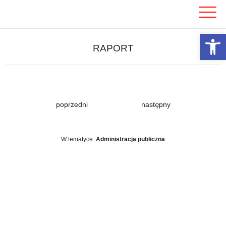
Skip
to
content
Otwórz 
RAPORT
poprzedni
następny
W tematyce:
Administracja publiczna