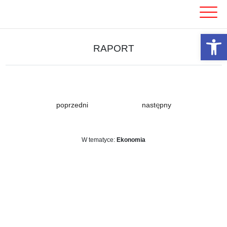
Skip
to
content
Otwórz 
RAPORT
poprzedni
następny
W tematyce:
Ekonomia