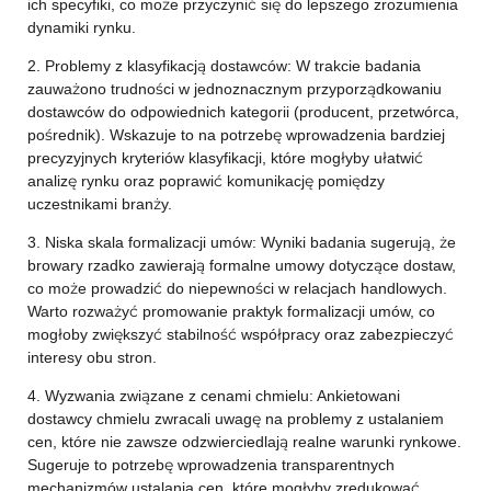
ich specyfiki, co może przyczynić się do lepszego zrozumienia
dynamiki rynku.
2. Problemy z klasyfikacją dostawców: W trakcie badania
zauważono trudności w jednoznacznym przyporządkowaniu
dostawców do odpowiednich kategorii (producent, przetwórca,
pośrednik). Wskazuje to na potrzebę wprowadzenia bardziej
precyzyjnych kryteriów klasyfikacji, które mogłyby ułatwić
analizę rynku oraz poprawić komunikację pomiędzy
uczestnikami branży.
3. Niska skala formalizacji umów: Wyniki badania sugerują, że
browary rzadko zawierają formalne umowy dotyczące dostaw,
co może prowadzić do niepewności w relacjach handlowych.
Warto rozważyć promowanie praktyk formalizacji umów, co
mogłoby zwiększyć stabilność współpracy oraz zabezpieczyć
interesy obu stron.
4. Wyzwania związane z cenami chmielu: Ankietowani
dostawcy chmielu zwracali uwagę na problemy z ustalaniem
cen, które nie zawsze odzwierciedlają realne warunki rynkowe.
Sugeruje to potrzebę wprowadzenia transparentnych
mechanizmów ustalania cen, które mogłyby zredukować