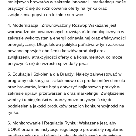
mniejszych browarów w zakresie innowacji i marketingu może
przyczynić się do różnicowania oferty na rynku oraz
zwiększenia popytu na lokalne surowce.
4. Modernizacja i Zrównoważony Rozwój: Wskazane jest
wprowadzenie nowoczesnych rozwiązań technologicznych w
zakresie wykorzystania energii odnawialnej oraz efektywności
energetycznej. Długofalowa polityka państwa w tym zakresie
powinna sprzyjać obniżeniu kosztów produkcji oraz
zwiększeniu atrakcyjności oferty dla konsumentów, co może
przyczynić się do wzrostu sprzedaży piwa.
5. Edukacja i Szkolenia dla Branży: Należy zainwestować w
programy edukacyjne i szkoleniowe dla producentów chmielu
oraz browarów, które będą dotyczyć najlepszych praktyk w
zakresie upraw, przetwarzania oraz marketingu. Zwiększenie
wiedzy i umiejętności w branży może przyczynić się do
podniesienia jakości produktów oraz ich konkurencyjności na
rynku.
6. Monitorowanie i Regulacja Rynku: Wskazane jest, aby
UOKiK oraz inne instytucje regulacyjne prowadziły regularne
analizy rynku piwa i chmielu, aby identyfikować potencjalne