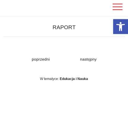
Skip
to
content
Otwórz 
RAPORT
poprzedni
następny
W tematyce:
Edukacja i Nauka