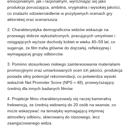
emocjonalnym, jak i racjonalnym, wyróżniając się jako
produkcja poruszająca, ambitna, oryginalna i wysokiej jakości,
co znalazło odzwierciedlenie w pozytywnych ocenach gry
aktorskiej oraz scenariusza.
2. Charakterystyka demograficzna widzów wskazuje na
przewagę dobrze wykształconych, pracujących umysłowo i
osiągających wyższe dochody kobiet w wieku 40–59 lat, co
sugeruje, że film trafia głównie do dojrzałej, refleksyjnej i
wymagającej grupy odbiorców.
3. Pomimo stosunkowo niskiego zainteresowania materiałami
promocyjnymi oraz umiarkowanych ocen ich jakości, produkcja
posiada silny potencjał rekomendacji, co potwierdza wysoki
wskaźnik Net Promoter Score (NPS = 48), przewyższający
średnią dla innych badanych filmów.
4. Projekcje filmu charakteryzowały się raczej kameralną
frekwencją, ze średnią widownią do 20 osób na seansie, co
może wskazywać na tematykę wymagającą intymnej
atmosfery odbioru, skierowaną do niszowego, lecz
zaangażowanego widza.