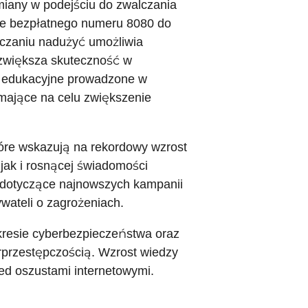
iany w podejściu do zwalczania
ie bezpłatnego numeru 8080 do
czaniu nadużyć umożliwia
 zwiększa skuteczność w
ia edukacyjne prowadzone w
mające na celu zwiększenie
tóre wskazują na rekordowy wzrost
jak i rosnącej świadomości
a dotyczące najnowszych kampanii
wateli o zagrożeniach.
kresie cyberbezpieczeństwa oraz
rprzestępczością. Wzrost wiedzy
ed oszustami internetowymi.