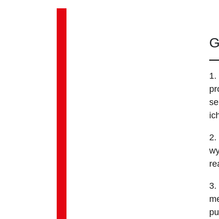
G
1.
pr
se
ic
2.
wy
re
3.
me
pu