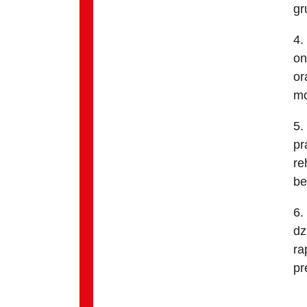
gr
4.
on
or
mo
5.
pr
re
be
6.
dz
ra
pr