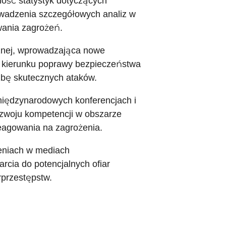
ość statystyk dotyczących
wadzenia szczegółowych analiz w
wania zagrożeń.
cznej, wprowadzająca nowe
 w kierunku poprawy bezpieczeństwa
zbę skutecznych ataków.
 międzynarodowych konferencjach i
ozwoju kompetencji w obszarze
eagowania na zagrożenia.
żeniach w mediach
rcia do potencjalnych ofiar
rprzestępstw.