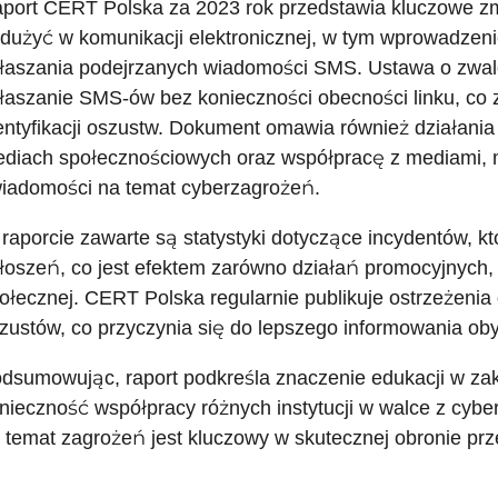
port CERT Polska za 2023 rok przedstawia kluczowe zm
dużyć w komunikacji elektronicznej, w tym wprowadzen
łaszania podejrzanych wiadomości SMS. Ustawa o zwal
łaszanie SMS-ów bez konieczności obecności linku, co
entyfikacji oszustw. Dokument omawia również działan
diach społecznościowych oraz współpracę z mediami, 
iadomości na temat cyberzagrożeń.
raporcie zawarte są statystyki dotyczące incydentów, k
łoszeń, co jest efektem zarówno działań promocyjnych, 
ołecznej. CERT Polska regularnie publikuje ostrzeżeni
zustów, co przyczynia się do lepszego informowania oby
dsumowując, raport podkreśla znaczenie edukacji w za
nieczność współpracy różnych instytucji w walce z cybe
 temat zagrożeń jest kluczowy w skutecznej obronie prz