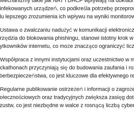
 Mechanizmy takie jak NAT i DHCP wpływają na dokładn
infekowanych urządzeń, co podkreśla potrzebę przepro
lu lepszego zrozumienia ich wpływu na wyniki monitoro
 Ustawa o zwalczaniu nadużyć w komunikacji elektroni
rzędzia do blokowania phishingu, stanowi istotny krok
ytkowników internetu, co może znacząco ograniczyć lic
 Współpraca z innymi instytucjami oraz uczestnictwo w
ckathonach przyczyniają się do budowania zaufania i r
berbezpieczeństwa, co jest kluczowe dla efektywnego r
 Regularne publikowanie ostrzeżeń i informacji o zagro
ołecznościowych oraz tradycyjnych zwiększa zasięg dota
zustw, co jest niezbędne w walce z rosnącą liczbą cybe