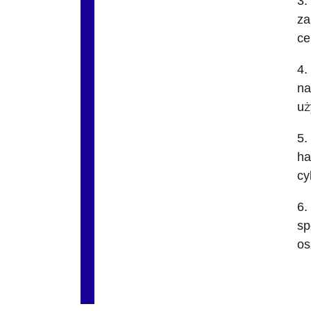
3.
za
ce
4.
na
uż
5.
ha
cy
6.
sp
os