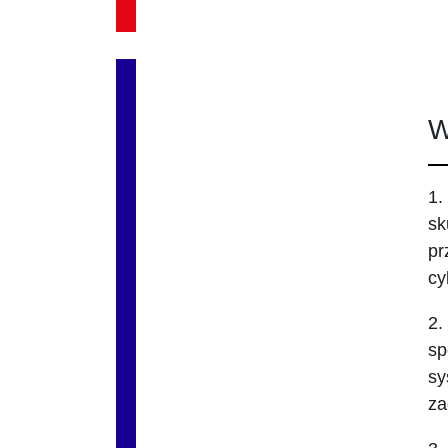
W
1.
sk
pr
cy
2.
sp
sy
za