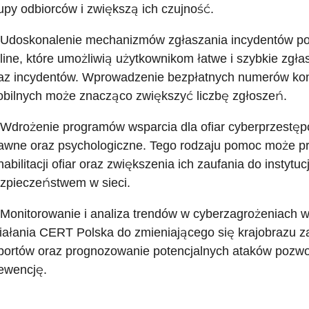
upy odbiorców i zwiększą ich czujność.
 Udoskonalenie mechanizmów zgłaszania incydentów popr
line, które umożliwią użytkownikom łatwe i szybkie zgł
az incydentów. Wprowadzenie bezpłatnych numerów kont
bilnych może znacząco zwiększyć liczbę zgłoszeń.
 Wdrożenie programów wsparcia dla ofiar cyberprzestęp
awne oraz psychologiczne. Tego rodzaju pomoc może pr
habilitacji ofiar oraz zwiększenia ich zaufania do instytu
zpieczeństwem w sieci.
 Monitorowanie i analiza trendów w cyberzagrożeniach w 
iałania CERT Polska do zmieniającego się krajobrazu z
portów oraz prognozowanie potencjalnych ataków pozwol
ewencję.