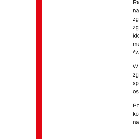
Ra
na
zg
zg
id
me
św
W 
zg
sp
os
Po
ko
na