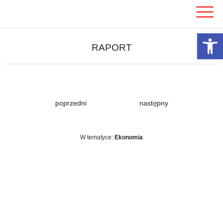
Skip
to
content
Otwórz 
RAPORT
poprzedni
następny
W tematyce:
Ekonomia