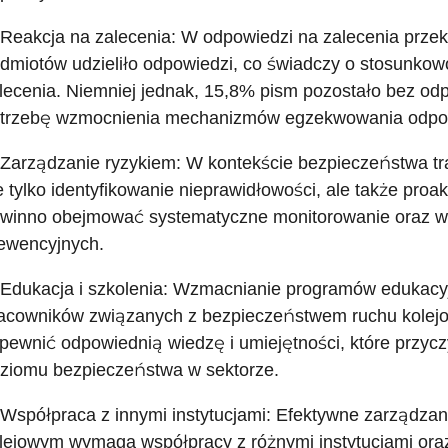
 Reakcja na zalecenia: W odpowiedzi na zalecenia prz
dmiotów udzieliło odpowiedzi, co świadczy o stosunkow
lecenia. Niemniej jednak, 15,8% pism pozostało bez o
trzebę wzmocnienia mechanizmów egzekwowania odpow
 Zarządzanie ryzykiem: W kontekście bezpieczeństwa tr
e tylko identyfikowanie nieprawidłowości, ale także pro
winno obejmować systematyczne monitorowanie oraz w
ewencyjnych.
 Edukacja i szkolenia: Wzmacnianie programów edukacyj
acowników związanych z bezpieczeństwem ruchu kolejo
pewnić odpowiednią wiedzę i umiejętności, które przyc
ziomu bezpieczeństwa w sektorze.
 Współpraca z innymi instytucjami: Efektywne zarządza
lejowym wymaga współpracy z różnymi instytucjami ora