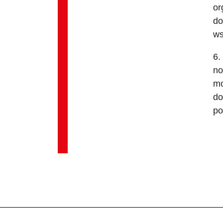
or
do
ws
6.
no
mo
do
po