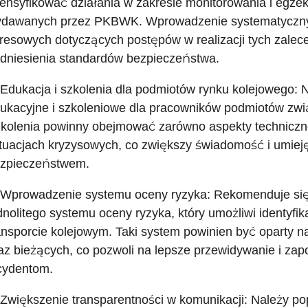
tensyfikować działania w zakresie monitorowania i egze
dawanych przez PKBWK. Wprowadzenie systematyczny
resowych dotyczących postępów w realizacji tych zalec
dniesienia standardów bezpieczeństwa.
 Edukacja i szkolenia dla podmiotów rynku kolejowego:
ukacyjne i szkoleniowe dla pracowników podmiotów zwi
kolenia powinny obejmować zarówno aspekty techniczne
tuacjach kryzysowych, co zwiększy świadomość i umieję
zpieczeństwem.
 Wprowadzenie systemu oceny ryzyka: Rekomenduje się
dnolitego systemu oceny ryzyka, który umożliwi identyfik
ansporcie kolejowym. Taki system powinien być oparty na
az bieżących, co pozwoli na lepsze przewidywanie i zap
cydentom.
 Zwiększenie transparentności w komunikacji: Należy p