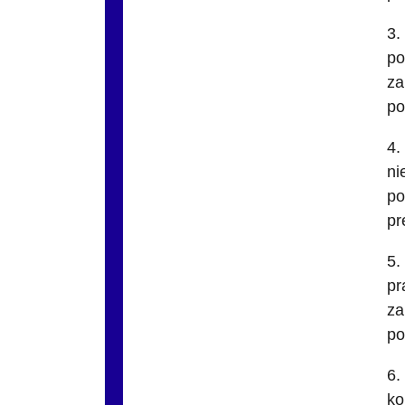
3.
po
za
po
4.
ni
po
pr
5.
pr
za
po
6.
ko