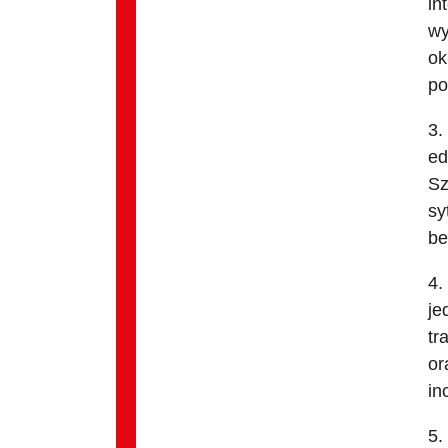
in
wy
ok
po
3.
ed
Sz
sy
be
4.
je
tr
or
in
5.