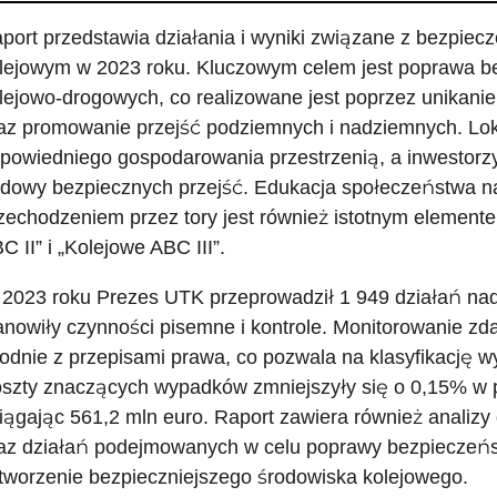
port przedstawia działania i wyniki związane z bezpie
lejowym w 2023 roku. Kluczowym celem jest poprawa b
lejowo-drogowych, co realizowane jest poprzez unikani
az promowanie przejść podziemnych i nadziemnych. Lo
powiedniego gospodarowania przestrzenią, a inwestor
dowy bezpiecznych przejść. Edukacja społeczeństwa n
zechodzeniem przez tory jest również istotnym elemente
C II” i „Kolejowe ABC III”.
2023 roku Prezes UTK przeprowadził 1 949 działań na
anowiły czynności pisemne i kontrole. Monitorowanie z
odnie z przepisami prawa, co pozwala na klasyfikację 
szty znaczących wypadków zmniejszyły się o 0,15% w 
iągając 561,2 mln euro. Raport zawiera również analizy
az działań podejmowanych w celu poprawy bezpieczeńs
tworzenie bezpieczniejszego środowiska kolejowego.