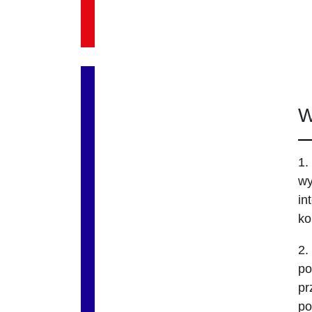
W
1.
wy
in
ko
2.
po
pr
po