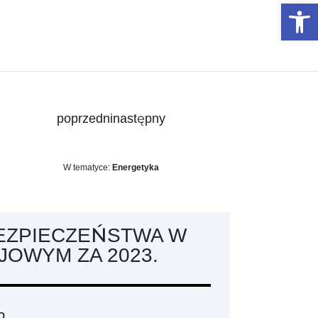
Otwórz 
poprzedni
następny
W tematyce:
Energetyka
BEZPIECZEŃSTWA W
JOWYM ZA 2023.
o