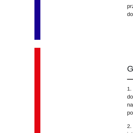
pr
do
G
1.
do
na
po
2.