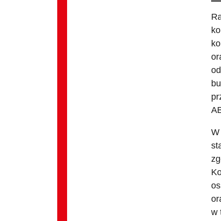
Ra
ko
ko
or
od
bu
pr
AB
W 
st
zg
Ko
os
or
w 