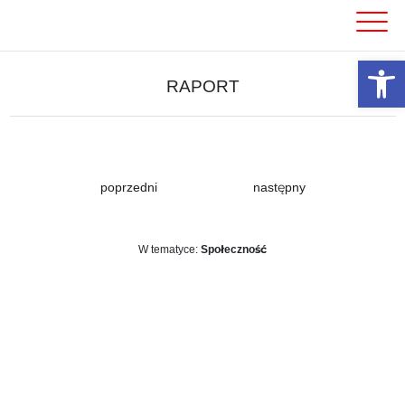
Skip
to
content
Otwórz 
RAPORT
poprzedni
następny
W tematyce:
Społeczność