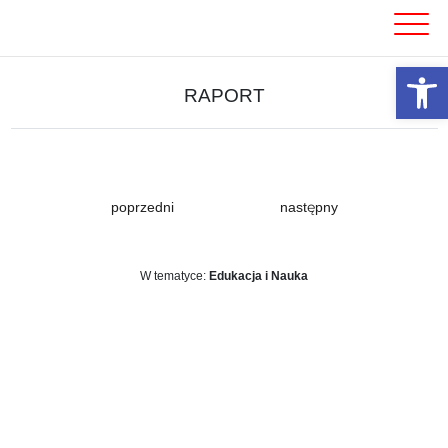
Skip
to
content
Otwórz 
RAPORT
poprzedni
następny
W tematyce:
Edukacja i Nauka