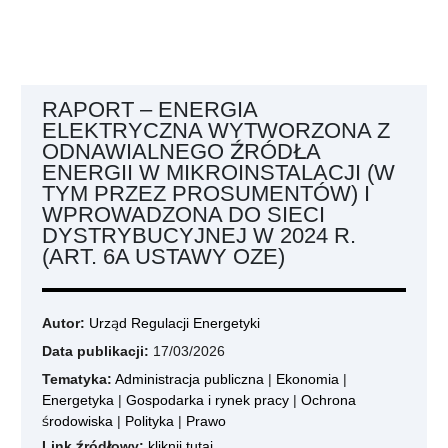
RAPORT – ENERGIA
ELEKTRYCZNA WYTWORZONA Z
ODNAWIALNEGO ŹRÓDŁA
ENERGII W MIKROINSTALACJI (W
TYM PRZEZ PROSUMENTÓW) I
WPROWADZONA DO SIECI
DYSTRYBUCYJNEJ W 2024 R.
(ART. 6A USTAWY OZE)
Autor:
Urząd Regulacji Energetyki
Data publikacji:
17/03/2026
Tematyka:
Administracja publiczna
|
Ekonomia
|
Energetyka
|
Gospodarka i rynek pracy
|
Ochrona
środowiska
|
Polityka
|
Prawo
Link źródłowy:
kliknij tutaj