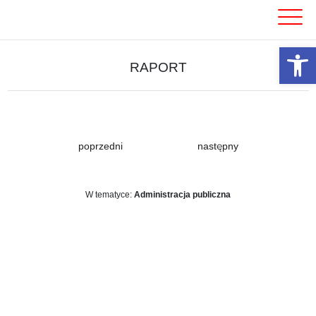
Skip
to
content
Otwórz 
RAPORT
poprzedni
następny
W tematyce:
Administracja publiczna