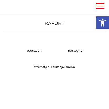
Skip
to
content
Otwórz 
RAPORT
poprzedni
następny
W tematyce:
Edukacja i Nauka