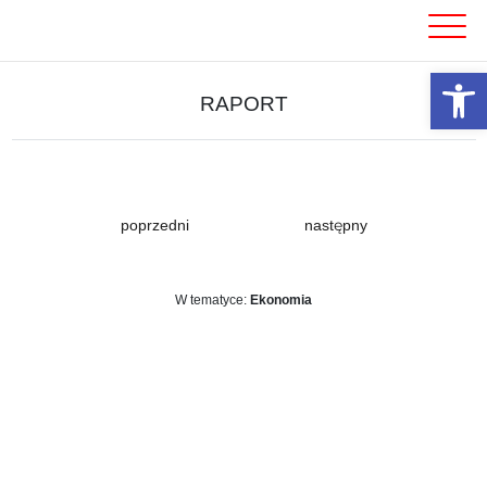
Skip
to
content
Otwórz 
RAPORT
poprzedni
następny
W tematyce:
Ekonomia