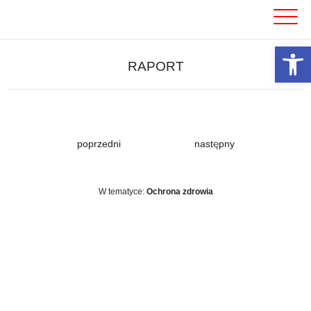
Skip
to
content
Otwórz 
RAPORT
poprzedni
następny
W tematyce:
Ochrona zdrowia