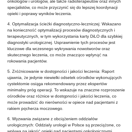
onkologów i urologów, ale także radioterapeutów oraz innych
specjalistów, co może przyczynić się do lepszej koordynacji
opieki i poprawy wyników leczenia.
4. Optymalizacja ścieżki diagnostyczno-leczniczej: Wskazano
na konieczność optymalizacji procesów diagnostycznych i
terapeutycznych, w tym wykorzystania karty DiLO dla szybkiej
diagnostyki urologicznej. Usprawnienie tych procesów jest
kluczowe dla wczesnego wykrywania nowotworów oraz
skutecznego leczenia, co może znacząco wpłynąć na
rokowania pacjentów.
5. Zróżnicowanie w dostępności i jakości leczenia: Raport
ujawnia, że jedynie niewielki odsetek ośrodków wykonujących
cystektomie osiąga rekomendowany przez ekspertów
minimalny próg operacji. To wskazuje na znaczne rozproszenie
ośrodków oraz różnice w dostępności i jakości leczenia, co
może prowadzić do nierówności w opiece nad pacjentami z
rakiem pęcherza moczowego.
6. Wyzwania związane z obciążeniem oddziałów
urologicznych: Oddziały urologii w Polsce są przeciążone, co
wpływa na jakość opieki nad pacjentami onkologicznymi.