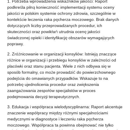
1. Potrzeba wprowadzenia wskaźników jakości: Raport
podkreśla pilną konieczność implementacji systemu oceny
jakości w polskim systemie ochrony zdrowia, szczególnie w
kontekście leczenia raka pęcherza moczowego. Brak danych
dotyczących liczby przeprowadzanych procedur, ich
skuteczności oraz powikłań utrudnia ocenę jakości
świadczonej opieki i identyfikację obszarów wymagających
poprawy.
2. Zróżnicowanie w organizacji konsyliów: Istnieją znaczące
różnice w organizacji i przebiegu konsyliów w zależności od
placówki oraz stanu pacjenta. Wiele z nich odbywa się w
sposób formalny, co może prowadzić do powierzchownego
podejścia do omawianych przypadków. Wskazuje to na
potrzebę ujednolicenia procedur oraz zwiększenia
zaangażowania zespołów specjalistów w proces
podejmowania decyzji terapeutycznych.
3. Edukacja i współpraca wielodyscyplinarna: Raport akcentuje
znaczenie współpracy między różnymi specjalnościami
medycznymi w diagnostyce i leczeniu raka pęcherza
moczowego. Współpraca ta powinna obejmować nie tylko