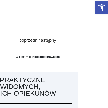
Otwórz 
poprzedni
następny
W tematyce:
Niepełnosprawność
I PRAKTYCZNE
EWIDOMYCH,
 ICH OPIEKUNÓW