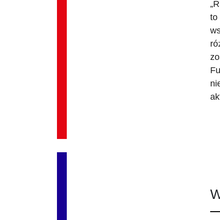
„R
to
ws
ró
zo
Fu
ni
ak
W