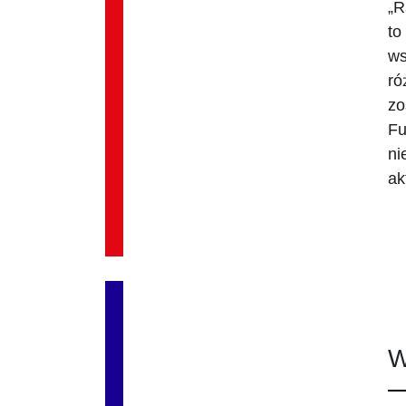
„R
to
ws
ró
zo
Fu
ni
ak
W