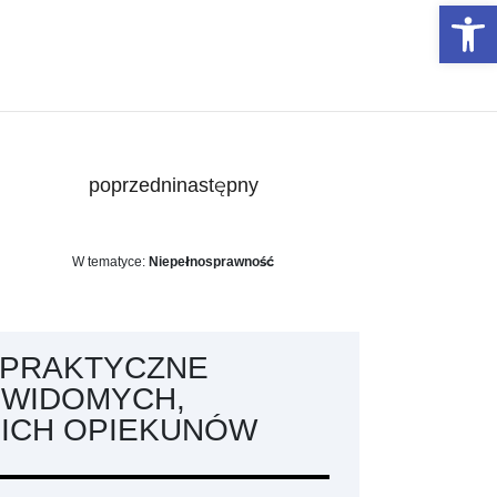
Otwórz 
poprzedni
następny
W tematyce:
Niepełnosprawność
I PRAKTYCZNE
EWIDOMYCH,
 ICH OPIEKUNÓW