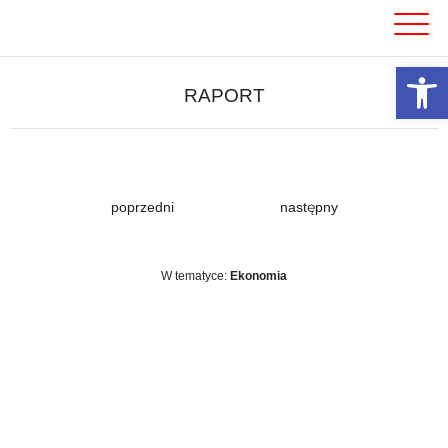
Skip
to
content
Otwórz 
RAPORT
poprzedni
następny
W tematyce:
Ekonomia