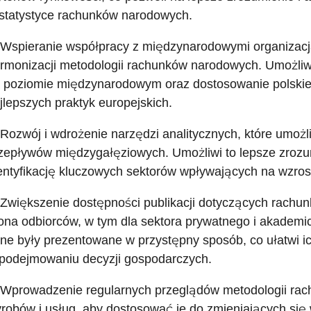
statystyce rachunków narodowych.
 Wspieranie współpracy z międzynarodowymi organizacj
rmonizacji metodologii rachunków narodowych. Umożliw
 poziomie międzynarodowym oraz dostosowanie polski
jlepszych praktyk europejskich.
 Rozwój i wdrożenie narzędzi analitycznych, które umoż
zepływów międzygałęziowych. Umożliwi to lepsze zrozu
entyfikację kluczowych sektorów wpływających na wzros
 Zwiększenie dostępności publikacji dotyczących rachu
ona odbiorców, w tym dla sektora prywatnego i akademic
ne były prezentowane w przystępny sposób, co ułatwi i
podejmowaniu decyzji gospodarczych.
 Wprowadzenie regularnych przeglądów metodologii rac
robów i usług, aby dostosować je do zmieniających si