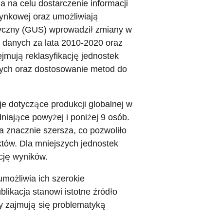
na celu dostarczenie informacji
rynkowej oraz umożliwiają
yczny (GUS) wprowadził zmiany w
i danych za lata 2010-2020 oraz
ejmują reklasyfikację jednostek
wych oraz dostosowanie metod do
e dotyczące produkcji globalnej w
iające powyżej i poniżej 9 osób.
 znacznie szersza, co pozwoliło
tów. Dla mniejszych jednostek
ację wyników.
umożliwia ich szerokie
likacja stanowi istotne źródło
y zajmują się problematyką