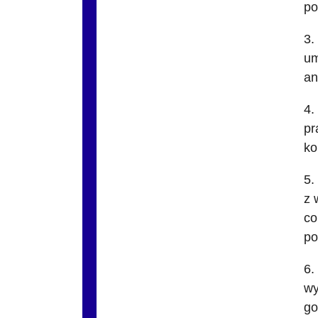
po
3.
um
an
4.
pr
ko
5.
z 
co
po
6.
wy
go