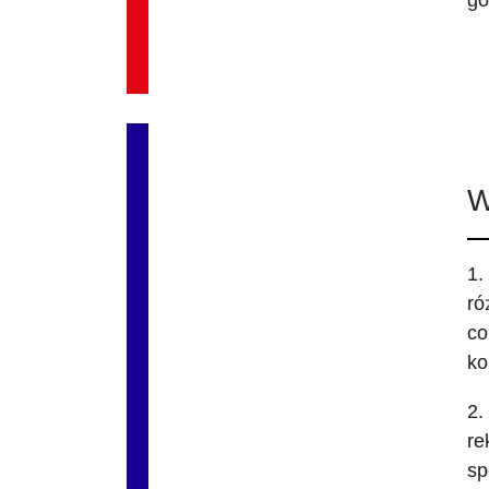
go
W
1.
ró
co
ko
2.
re
sp