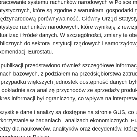
racowanie systemu rachunków narodowych w Polsce ma 
atystycznych, które są zgodne z warunkami gospodarki 
ędzynarodową porównywalność. Główny Urząd Statyst
atystyce rachunków narodowych, które wynikają z rewizj
tualizacji źródeł danych. W szczególności, zmiany te ob
blicznych do sektora instytucji rządowych i samorządo
komendacji Eurostatu.
publikacji przedstawiono również szczegółowe informacj
nach bazowych, z podziałem na przedsiębiorstwa zatrudn
przypadku większych jednostek dostępność danych była
 dokładniejszą analizę przychodów ze sprzedaży produk
kres informacji był ograniczony, co wpływa na interpret
zystkie dane i analizy są dostępne na stronie GUS, co 
korzystanie w badaniach i analizach ekonomicznych. Pub
edzy dla naukowców, analityków oraz decydentów, którz