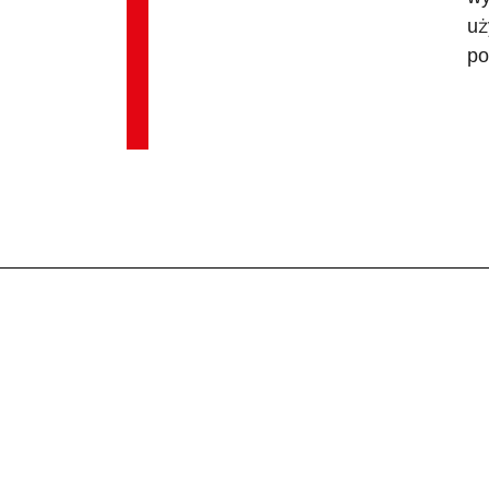
uż
po