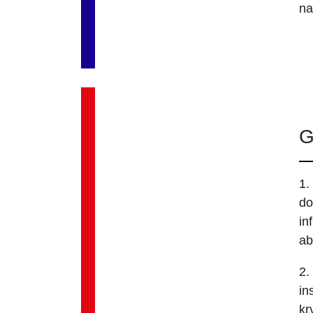
na
G
1.
do
in
ab
2.
in
kr