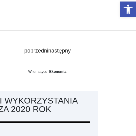
Otwórz 
poprzedni
następny
W tematyce:
Ekonomia
I WYKORZYSTANIA
A 2020 ROK