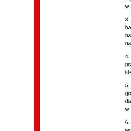
w 
3.
ha
na
na
4.
pr
id
5.
gr
da
w 
6.
wy