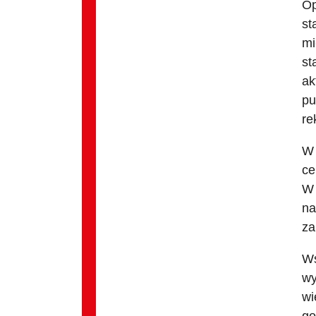
Op
st
mi
st
ak
pu
re
W 
ce
W 
na
za
Ws
wy
wi