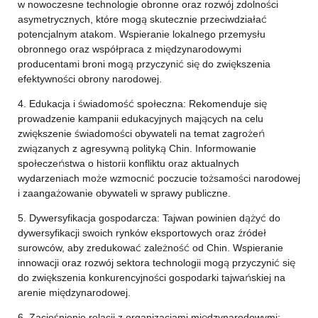
w nowoczesne technologie obronne oraz rozwój zdolności
asymetrycznych, które mogą skutecznie przeciwdziałać
potencjalnym atakom. Wspieranie lokalnego przemysłu
obronnego oraz współpraca z międzynarodowymi
producentami broni mogą przyczynić się do zwiększenia
efektywności obrony narodowej.
4. Edukacja i świadomość społeczna: Rekomenduje się
prowadzenie kampanii edukacyjnych mających na celu
zwiększenie świadomości obywateli na temat zagrożeń
związanych z agresywną polityką Chin. Informowanie
społeczeństwa o historii konfliktu oraz aktualnych
wydarzeniach może wzmocnić poczucie tożsamości narodowej
i zaangażowanie obywateli w sprawy publiczne.
5. Dywersyfikacja gospodarcza: Tajwan powinien dążyć do
dywersyfikacji swoich rynków eksportowych oraz źródeł
surowców, aby zredukować zależność od Chin. Wspieranie
innowacji oraz rozwój sektora technologii mogą przyczynić się
do zwiększenia konkurencyjności gospodarki tajwańskiej na
arenie międzynarodowej.
6. Zacieśnienie relacji z organizacjami międzynarodowymi: