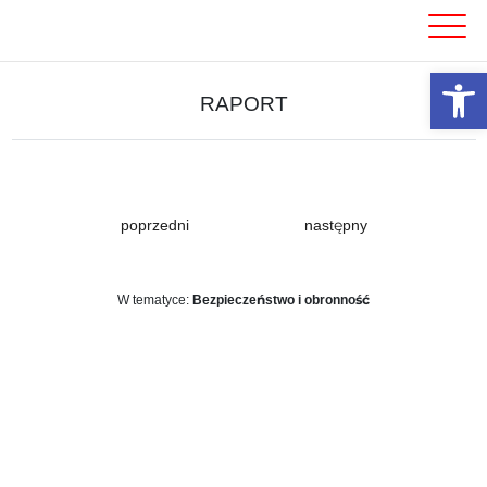
Skip
to
content
Otwórz 
RAPORT
poprzedni
następny
W tematyce:
Bezpieczeństwo i obronność