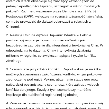
ostatnich latach obserwuje się znaczący wzrost dążeń do
pełnej niepodległości Tajwanu, szczególnie wśród młodszych
pokoleń. Ruch ten, wspierany przez Demokratyczną Partię
Postępową (DPP), wskazuje na rosnącą tożsamość tajwańską,
co może prowadzić do dalszej polaryzacji w relacjach z
Chinami.
2. Reakcje Chin na dążenia Tajwanu: Władze w Pekinie
postrzegają aspiracje Tajwanu do niezależności jako
bezpośrednie zagrożenie dla integralności terytorialnej Chin. W
odpowiedzi na te dążenia, Chiny intensyfikują działania
militarne w regionie, co zwiększa napięcia i ryzyko konfliktu
zbrojnego.
3. Scenariusze przyszłości konfliktu: Raport wskazuje na kilka
możliwych scenariuszy zakończenia konfliktu, w tym pokojowe
zjednoczenie pod egidą Pekinu, utrzymanie status quo oraz
najbardziej pesymistyczny scenariusz, który zakłada wybuch
konfliktu zbrojnego. Każdy z tych scenariuszy ma różne
implikacje dla stabilności regionalnej i globalnej.
4. Znaczenie Tajwanu dla mocarstw: Tajwan odgrywa kluczową
rolę w geopolityce, będąc istotnym punktem strategicznym dla