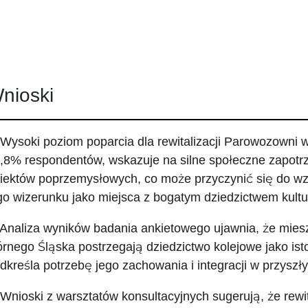
nioski
 Wysoki poziom poparcia dla rewitalizacji Parowozowni
,8% respondentów, wskazuje na silne społeczne zapotr
iektów poprzemysłowych, co może przyczynić się do wzr
go wizerunku jako miejsca z bogatym dziedzictwem kult
 Analiza wyników badania ankietowego ujawnia, że mies
rnego Śląska postrzegają dziedzictwo kolejowe jako istot
dkreśla potrzebę jego zachowania i integracji w przyszł
 Wnioski z warsztatów konsultacyjnych sugerują, że rew