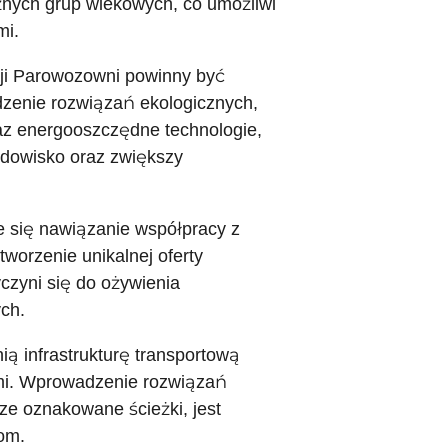
żnych grup wiekowych, co umożliwi
mi.
cji Parowozowni powinny być
enie rozwiązań ekologicznych,
raz energooszczędne technologie,
odowisko oraz zwiększy
e się nawiązanie współpracy z
tworzenie unikalnej oferty
yczyni się do ożywienia
ch.
ią infrastrukturę transportową
ami. Wprowadzenie rozwiązań
rze oznakowane ścieżki, jest
om.