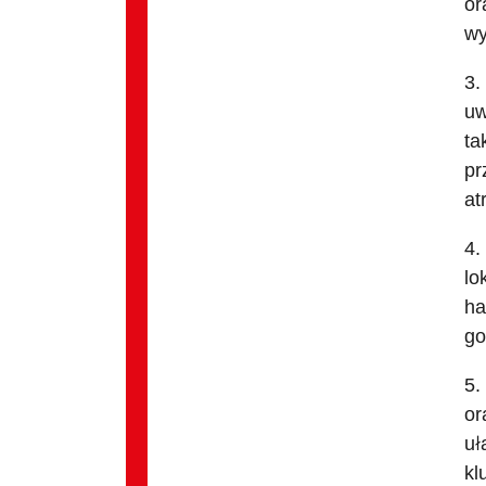
or
wy
3.
uw
ta
pr
at
4.
lo
ha
go
5.
or
uł
kl