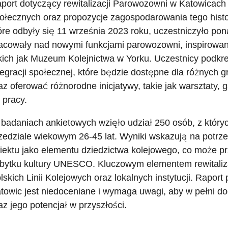
port dotyczący rewitalizacji Parowozowni w Katowicach 
ołecznych oraz propozycje zagospodarowania tego histo
óre odbyły się 11 września 2023 roku, uczestniczyło pon
acowały nad nowymi funkcjami parowozowni, inspirowani
kich jak Muzeum Kolejnictwa w Yorku. Uczestnicy podkre
tegracji społecznej, które będzie dostępne dla różnych 
az oferować różnorodne inicjatywy, takie jak warsztaty, 
 pracy.
badaniach ankietowych wzięło udział 250 osób, z który
zedziale wiekowym 26-45 lat. Wyniki wskazują na potrz
iektu jako elementu dziedzictwa kolejowego, co może pr
bytku kultury UNESCO. Kluczowym elementem rewitaliza
lskich Linii Kolejowych oraz lokalnych instytucji. Raport
towic jest niedoceniane i wymaga uwagi, aby w pełni doce
az jego potencjał w przyszłości.