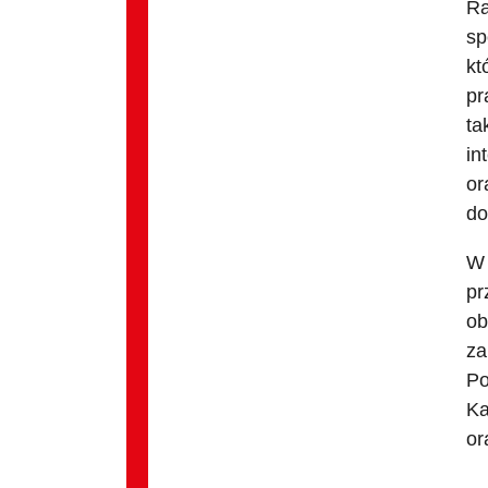
Ra
sp
kt
pr
ta
in
or
do
W 
pr
ob
za
Po
Ka
or