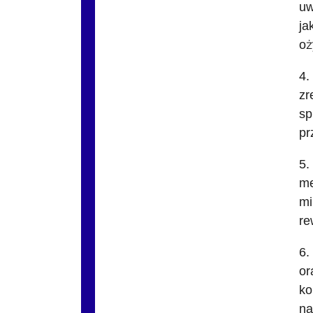
uw
ja
oż
4.
zr
sp
pr
5.
me
mi
re
6.
or
ko
na