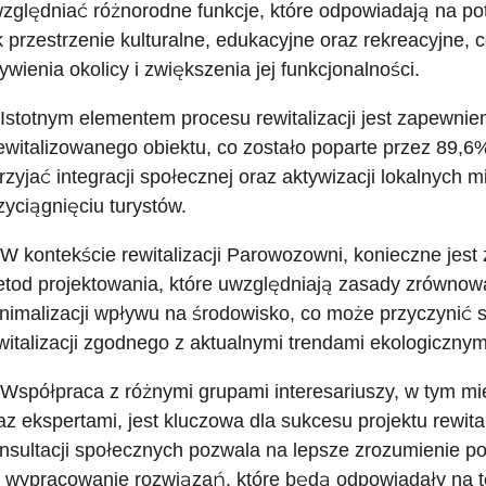
zględniać różnorodne funkcje, które odpowiadają na potr
k przestrzenie kulturalne, edukacyjne oraz rekreacyjne, 
ywienia okolicy i zwiększenia jej funkcjonalności.
 Istotnym elementem procesu rewitalizacji jest zapewnie
ewitalizowanego obiektu, co zostało poparte przez 89,6
rzyjać integracji społecznej oraz aktywizacji lokalnych 
zyciągnięciu turystów.
 W kontekście rewitalizacji Parowozowni, konieczne je
tod projektowania, które uwzględniają zasady zrównow
nimalizacji wpływu na środowisko, co może przyczynić 
witalizacji zgodnego z aktualnymi trendami ekologicznym
 Współpraca z różnymi grupami interesariuszy, w tym m
az ekspertami, jest kluczowa dla sukcesu projektu rewita
nsultacji społecznych pozwala na lepsze zrozumienie po
 wypracowanie rozwiązań, które będą odpowiadały na t