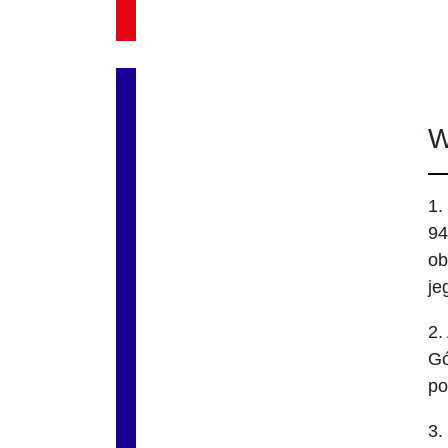
W
1.
94
ob
je
2.
Gó
po
3.