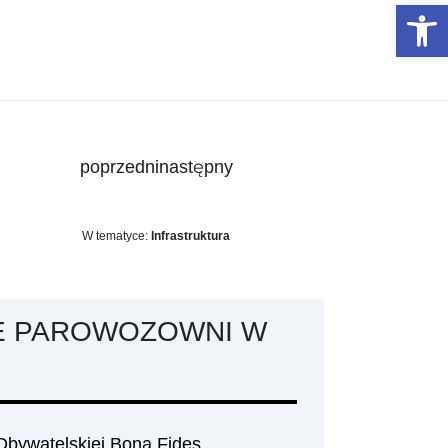
Otwórz 
poprzedni
następny
W tematyce:
Infrastruktura
E PAROWOZOWNI W
Obywatelskiej Bona Fides