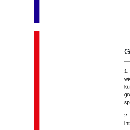
G
1.
wi
ku
gr
sp
2.
in