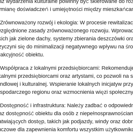
az wydarzenia kulturalne powinny być skierowane do ró
mianę doświadczeń i umiejętności między mieszkańca
 Zrównoważony rozwój i ekologia: W procesie rewitaliza
zględnione zasady zrównoważonego rozwoju. Wprowadz
kich jak zielone dachy, systemy zbierania deszczówki o
zyczyni się do minimalizacji negatywnego wpływu na śr
rakcyjność obiektu.
 Współpraca z lokalnymi przedsiębiorcami: Rekomenduj
kalnymi przedsiębiorcami oraz artystami, co pozwoli na s
ndlowej i kulturalnej. Wspieranie lokalnych inicjatyw prz
spodarczego regionu oraz wzmocnienia więzi społeczny
 Dostępność i infrastruktura: Należy zadbać o odpowiedn
az dostępność obiektu dla osób z niepełnosprawności
atwiających dostęp, takich jak podjazdy, windy oraz dob
uczowe dla zapewnienia komfortu wszystkim użytkownik