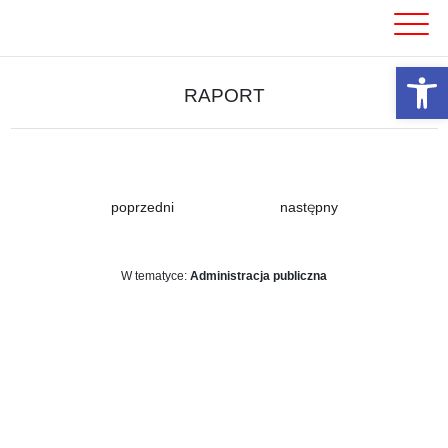
Skip
to
content
Otwórz 
RAPORT
poprzedni
następny
W tematyce:
Administracja publiczna