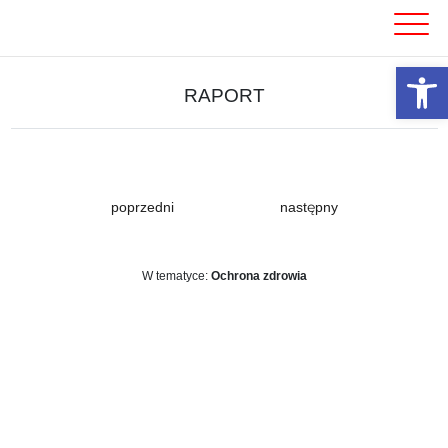
Skip
to
content
Otwórz 
RAPORT
poprzedni
następny
W tematyce:
Ochrona zdrowia