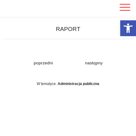
Skip
to
content
Otwórz 
RAPORT
poprzedni
następny
W tematyce:
Administracja publiczna