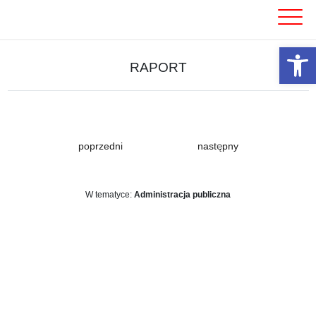
Skip
to
content
Otwórz 
RAPORT
poprzedni
następny
W tematyce:
Administracja publiczna