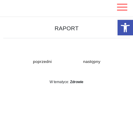
Skip
to
content
Otwórz 
RAPORT
poprzedni
następny
W tematyce:
Zdrowie