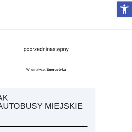
Otwórz 
poprzedni
następny
W tematyce:
Energetyka
AK
AUTOBUSY MIEJSKIE