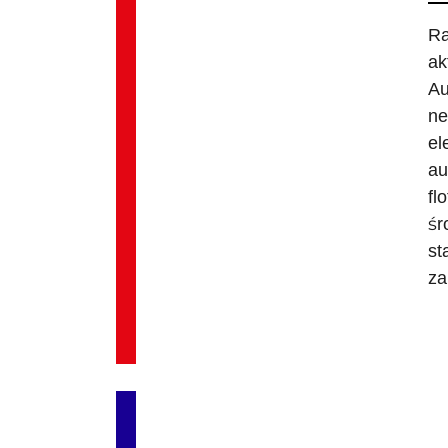
Ra
ak
Au
ne
el
au
fl
śr
st
za