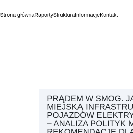
Strona główna
Raporty
Struktura
Informacje
Kontakt
PRĄDEM W SMOG. J
MIEJSKĄ INFRASTR
POJAZDÓW ELEKTR
– ANALIZA POLITYK M
REKOMENDACJE DL