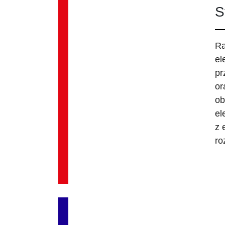
S
Ra
el
pr
or
ob
el
z 
ro