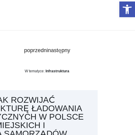
Otwórz 
poprzedni
następny
W tematyce:
Infrastruktura
AK ROZWIJAĆ
UKTURĘ ŁADOWANIA
YCZNYCH W POLSCE
IEJSKICH I
A SAMORZĄDÓW