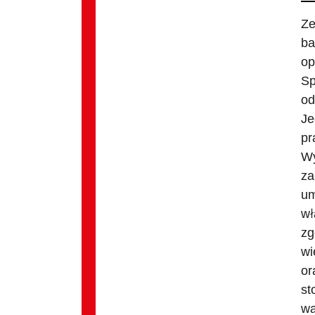
Ze
ba
op
Sp
od
Je
pr
Wy
za
um
wł
zg
wi
or
st
wa