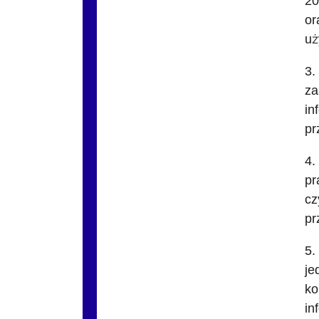
20
or
uż
3.
za
in
pr
4.
pr
cz
pr
5.
je
ko
in