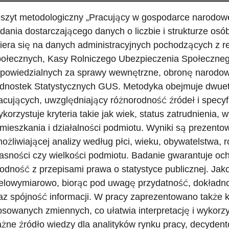
szyt metodologiczny „Pracujący w gospodarce narodow
dania dostarczającego danych o liczbie i strukturze os
iera się na danych administracyjnych pochodzących z 
ołecznych, Kasy Rolniczego Ubezpieczenia Społecznego
powiedzialnych za sprawy wewnętrzne, obronę narodową 
dnostek Statystycznych GUS. Metodyka obejmuje dwueta
acujących, uwzględniający różnorodność źródeł i specyf
korzystuje kryteria takie jak wiek, status zatrudnienia,
mieszkania i działalności podmiotu. Wyniki są prezent
ożliwiającej analizy według płci, wieku, obywatelstwa, r
asności czy wielkości podmiotu. Badanie gwarantuje och
odność z przepisami prawa o statystyce publicznej. Jak
elowymiarowo, biorąc pod uwagę przydatność, dokładn
az spójność informacji. W pracy zaprezentowano także 
osowanych zmiennych, co ułatwia interpretację i wykorzy
żne źródło wiedzy dla analityków rynku pracy, decydentów