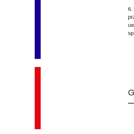
6.
pr
uw
sp
G