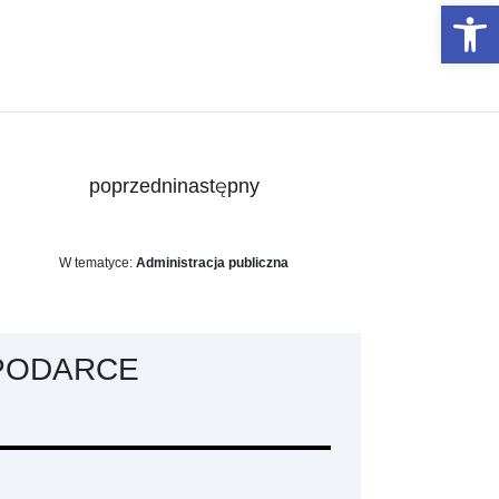
Otwórz 
poprzedni
następny
W tematyce:
Administracja publiczna
PODARCE