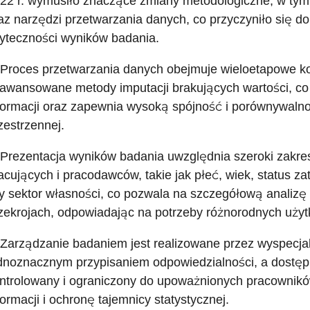
22 r. wymusiło znaczące zmiany metodologiczne, w tym 
az narzędzi przetwarzania danych, co przyczyniło się do
yteczności wyników badania.
 Proces przetwarzania danych obejmuje wieloetapowe kon
awansowane metody imputacji brakujących wartości, co
formacji oraz zapewnia wysoką spójność i porównywalno
zestrzennej.
 Prezentacja wyników badania uwzględnia szeroki zakre
acujących i pracodawców, takie jak płeć, wiek, status z
y sektor własności, co pozwala na szczegółową analizę
zekrojach, odpowiadając na potrzeby różnorodnych uży
 Zarządzanie badaniem jest realizowane przez wyspecjal
dnoznacznym przypisaniem odpowiedzialności, a dostęp 
ntrolowany i ograniczony do upoważnionych pracownikó
formacji i ochronę tajemnicy statystycznej.