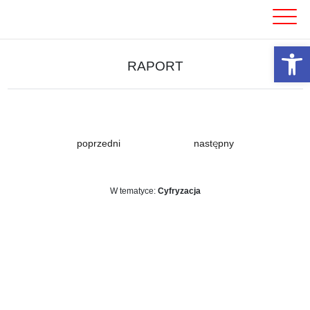
Skip
to
content
Otwórz 
RAPORT
poprzedni
następny
W tematyce:
Cyfryzacja