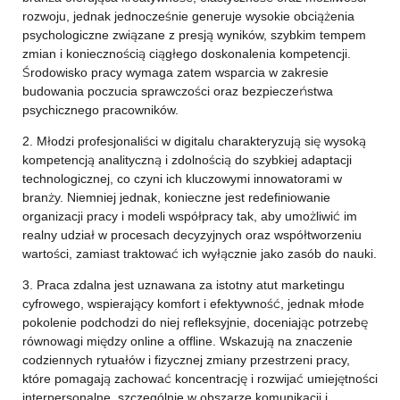
rozwoju, jednak jednocześnie generuje wysokie obciążenia
psychologiczne związane z presją wyników, szybkim tempem
zmian i koniecznością ciągłego doskonalenia kompetencji.
Środowisko pracy wymaga zatem wsparcia w zakresie
budowania poczucia sprawczości oraz bezpieczeństwa
psychicznego pracowników.
2. Młodzi profesjonaliści w digitalu charakteryzują się wysoką
kompetencją analityczną i zdolnością do szybkiej adaptacji
technologicznej, co czyni ich kluczowymi innowatorami w
branży. Niemniej jednak, konieczne jest redefiniowanie
organizacji pracy i modeli współpracy tak, aby umożliwić im
realny udział w procesach decyzyjnych oraz współtworzeniu
wartości, zamiast traktować ich wyłącznie jako zasób do nauki.
3. Praca zdalna jest uznawana za istotny atut marketingu
cyfrowego, wspierający komfort i efektywność, jednak młode
pokolenie podchodzi do niej refleksyjnie, doceniając potrzebę
równowagi między online a offline. Wskazują na znaczenie
codziennych rytuałów i fizycznej zmiany przestrzeni pracy,
które pomagają zachować koncentrację i rozwijać umiejętności
interpersonalne, szczególnie w obszarze komunikacji i