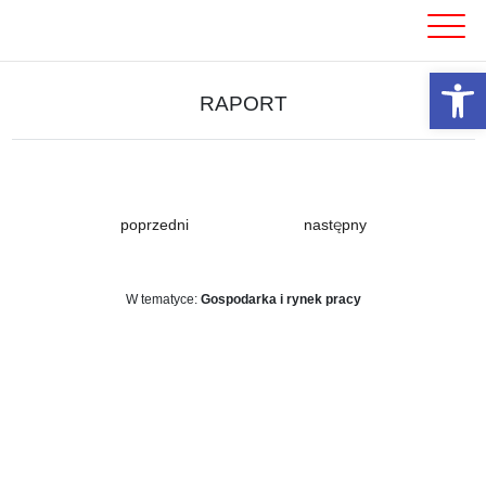
Skip
to
content
Otwórz 
RAPORT
poprzedni
następny
W tematyce:
Gospodarka i rynek pracy