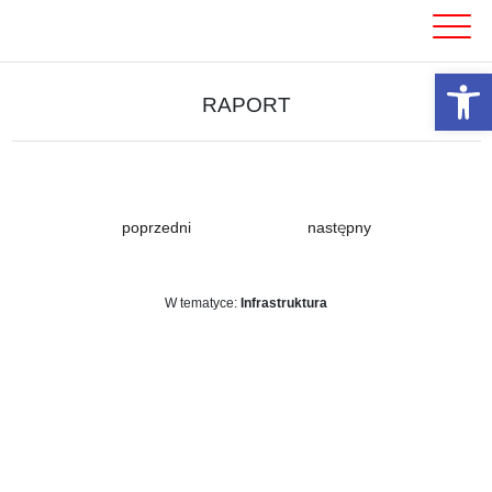
Skip
to
content
Otwórz 
RAPORT
poprzedni
następny
W tematyce:
Infrastruktura