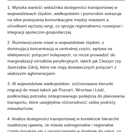
1. Wysoka wartość wskaźnika dostępności transportowej w
województwach śląskim, wielkopolskim i pomorskim wskazuje
na silne powiązania komunikacyjne między miastami a
ośrodkami wyższej rangi, co sprzyja regionalnemu rozwojowi i
integracji społeczno-gospodarczej.
2. Rozmieszczenie miast w województwie śląskim, z
dominującą koncentracją w centralnej części, wpływa na
efektywność połączeń kolejowych, co może prowadzić do
marginalizacji ośrodków peryferyjnych, takich jak Cieszyn czy
Jastrzębie-Zdrój, które nie mają dostatecznych połączeń z
większymi aglomeracjami.
3. W województwie wielkopolskim, zróżnicowane kierunki
migracji do miast takich jak Poznań, Wrocław i Łódź,
podkreślają potrzebę zintegrowanego podejścia do planowania
transportu, które uwzględnia różnorodność celów podróży
mieszkańców.
4. Analiza dostępności transportowej w kontekście hierarchii
osadniczej ujawnia, że miasta subregionalne i regionalne
często borykają się z ograniczeniami w dostępie do usług, co