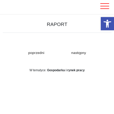
Skip
to
content
Otwórz 
RAPORT
poprzedni
następny
W tematyce:
Gospodarka i rynek pracy