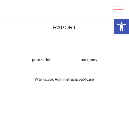
Skip
to
content
Otwórz 
RAPORT
poprzedni
następny
W tematyce:
Administracja publiczna