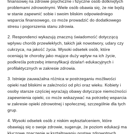
finansowej na zdrowie psychiczne i fizyczne osób dotkniętych
problemami zdrowotnymi. Wiele osób obawia się, że nie będą
w stanie zapewnić sobie i swoim bliskim odpowiedniego
wsparcia finansowego, co może prowadzić do dodatkowego
stresu i pogorszenia stanu zdrowia.
2. Respondenci wykazują znaczną świadomość dotyczącą
wpływu chorób przewlekłych, takich jak nowotwory, udary czy
cukrzyca, na jakość życia. Wysoki odsetek osób, które
oceniają te choroby jako mające duży wpływ na ich życie,
podkreśla potrzebę intensyfikacji działań edukacyjnych i
profilaktycznych w zakresie zdrowia.
3. Istnieje zauważalna różnica w postrzeganiu możliwości
opieki nad bliskimi w zależności od płci oraz wieku. Kobiety i
osoby starsze częściej wyrażają obawy dotyczące niemożności
zapewnienia opieki, co może wskazywać na potrzebę wsparcia
w zakresie opieki zdrowotnej i społecznej, szczególnie dla tych
grup.
4. Wysoki odsetek osób z niskim wykształceniem, które
obawiają się o swoje zdrowie, sugeruje, że poziom edukacji ma
kluczowe znaczenie w kształtowaniu postaw zdrowotnych.