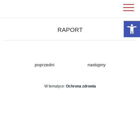
Skip
to
content
Otwórz 
RAPORT
poprzedni
następny
W tematyce:
Ochrona zdrowia