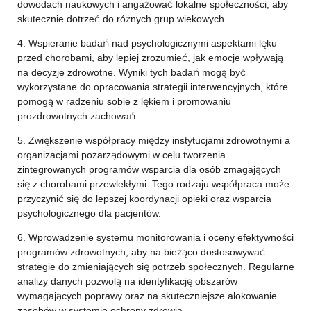
dowodach naukowych i angażować lokalne społeczności, aby
skutecznie dotrzeć do różnych grup wiekowych.
4. Wspieranie badań nad psychologicznymi aspektami lęku
przed chorobami, aby lepiej zrozumieć, jak emocje wpływają
na decyzje zdrowotne. Wyniki tych badań mogą być
wykorzystane do opracowania strategii interwencyjnych, które
pomogą w radzeniu sobie z lękiem i promowaniu
prozdrowotnych zachowań.
5. Zwiększenie współpracy między instytucjami zdrowotnymi a
organizacjami pozarządowymi w celu tworzenia
zintegrowanych programów wsparcia dla osób zmagających
się z chorobami przewlekłymi. Tego rodzaju współpraca może
przyczynić się do lepszej koordynacji opieki oraz wsparcia
psychologicznego dla pacjentów.
6. Wprowadzenie systemu monitorowania i oceny efektywności
programów zdrowotnych, aby na bieżąco dostosowywać
strategie do zmieniających się potrzeb społecznych. Regularne
analizy danych pozwolą na identyfikację obszarów
wymagających poprawy oraz na skuteczniejsze alokowanie
zasobów w systemie ochrony zdrowia.