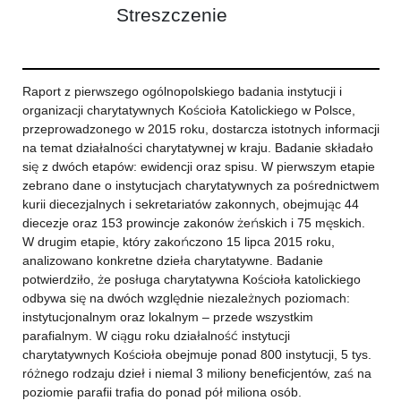
Streszczenie
Raport z pierwszego ogólnopolskiego badania instytucji i
organizacji charytatywnych Kościoła Katolickiego w Polsce,
przeprowadzonego w 2015 roku, dostarcza istotnych informacji
na temat działalności charytatywnej w kraju. Badanie składało
się z dwóch etapów: ewidencji oraz spisu. W pierwszym etapie
zebrano dane o instytucjach charytatywnych za pośrednictwem
kurii diecezjalnych i sekretariatów zakonnych, obejmując 44
diecezje oraz 153 prowincje zakonów żeńskich i 75 męskich.
W drugim etapie, który zakończono 15 lipca 2015 roku,
analizowano konkretne dzieła charytatywne. Badanie
potwierdziło, że posługa charytatywna Kościoła katolickiego
odbywa się na dwóch względnie niezależnych poziomach:
instytucjonalnym oraz lokalnym – przede wszystkim
parafialnym. W ciągu roku działalność instytucji
charytatywnych Kościoła obejmuje ponad 800 instytucji, 5 tys.
różnego rodzaju dzieł i niemal 3 miliony beneficjentów, zaś na
poziomie parafii trafia do ponad pół miliona osób.