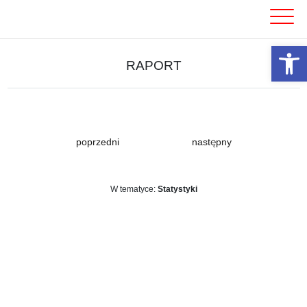
Skip
to
content
Otwórz 
RAPORT
poprzedni
następny
W tematyce:
Statystyki