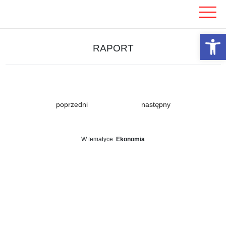
Skip
to
content
Otwórz 
RAPORT
poprzedni
następny
W tematyce:
Ekonomia