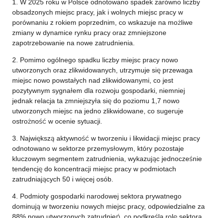
1. W 2025 roku w Polsce odnotowano spadek zarówno liczby
obsadzonych miejsc pracy, jak i wolnych miejsc pracy w
porównaniu z rokiem poprzednim, co wskazuje na możliwe
zmiany w dynamice rynku pracy oraz zmniejszone
zapotrzebowanie na nowe zatrudnienia.
2. Pomimo ogólnego spadku liczby miejsc pracy nowo
utworzonych oraz zlikwidowanych, utrzymuje się przewaga
miejsc nowo powstałych nad zlikwidowanymi, co jest
pozytywnym sygnałem dla rozwoju gospodarki, niemniej
jednak relacja ta zmniejszyła się do poziomu 1,7 nowo
utworzonych miejsc na jedno zlikwidowane, co sugeruje
ostrożność w ocenie sytuacji.
3. Największą aktywność w tworzeniu i likwidacji miejsc pracy
odnotowano w sektorze przemysłowym, który pozostaje
kluczowym segmentem zatrudnienia, wykazując jednocześnie
tendencję do koncentracji miejsc pracy w podmiotach
zatrudniających 50 i więcej osób.
4. Podmioty gospodarki narodowej sektora prywatnego
dominują w tworzeniu nowych miejsc pracy, odpowiedzialne za
88% nowo utworzonych zatrudnień, co podkreśla rolę sektora