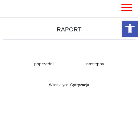
Skip
to
content
Otwórz 
RAPORT
poprzedni
następny
W tematyce:
Cyfryzacja