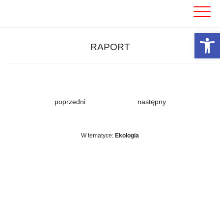
Skip
to
content
Otwórz 
RAPORT
poprzedni
następny
W tematyce:
Ekologia