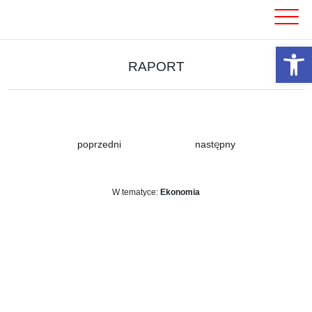
Skip
to
content
Otwórz 
RAPORT
poprzedni
następny
W tematyce:
Ekonomia