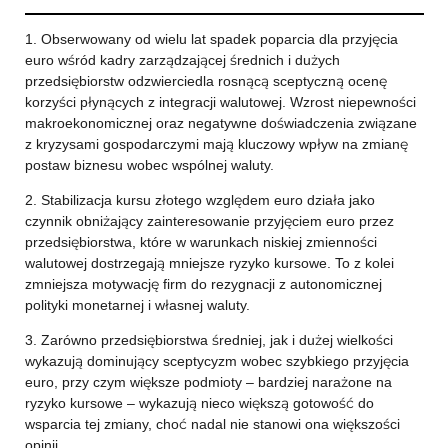
1. Obserwowany od wielu lat spadek poparcia dla przyjęcia
euro wśród kadry zarządzającej średnich i dużych
przedsiębiorstw odzwierciedla rosnącą sceptyczną ocenę
korzyści płynących z integracji walutowej. Wzrost niepewności
makroekonomicznej oraz negatywne doświadczenia związane
z kryzysami gospodarczymi mają kluczowy wpływ na zmianę
postaw biznesu wobec wspólnej waluty.
2. Stabilizacja kursu złotego względem euro działa jako
czynnik obniżający zainteresowanie przyjęciem euro przez
przedsiębiorstwa, które w warunkach niskiej zmienności
walutowej dostrzegają mniejsze ryzyko kursowe. To z kolei
zmniejsza motywację firm do rezygnacji z autonomicznej
polityki monetarnej i własnej waluty.
3. Zarówno przedsiębiorstwa średniej, jak i dużej wielkości
wykazują dominujący sceptycyzm wobec szybkiego przyjęcia
euro, przy czym większe podmioty – bardziej narażone na
ryzyko kursowe – wykazują nieco większą gotowość do
wsparcia tej zmiany, choć nadal nie stanowi ona większości
opinii.