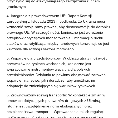
przyczynić się do efektywniejszego zarządzania ruchem
granicznym.
4. Integracja z prawodawstwem UE: Raport Komisji
Europejskiej z listopada 2023 r. podkreśla, że Ukraina musi
wzmocnić swoje ramy prawne, aby dostosować je do dorobku
prawnego UE. W szczególności, konieczne jest wdrożenie
przepisów dotyczących monitorowania i informacji o ruchu
statków oraz ratyfikacja międzynarodowych konwencji, co jest
kluczowe dla rozwoju sektora morskiego.
5. Wsparcie dla przedsiębiorców: W obliczu utraty możliwości
przewozów na rynkach wschodnich, konieczne jest
wypracowanie instrumentów wsparcia dla polskich
przedsiębiorców. Działania te powinny obejmować zarówno
wsparcie finansowe, jak i doradcze, aby umożliwić im
adaptację do zmieniających się warunków rynkowych.
6. Zrównoważony rozwój transportu: W kontekście zmian w
umowach dotyczących przewozów drogowych z Ukrainą,
istotne jest uwzględnienie norm ekologicznych oraz
bezpieczeństwa transportu. Wprowadzenie takich regulacji
może przyczynić się do zrównoważonego rozwoju sektora