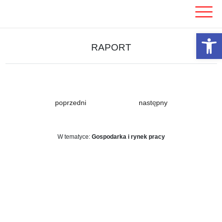
Skip
to
content
Otwórz 
RAPORT
poprzedni
następny
W tematyce:
Gospodarka i rynek pracy