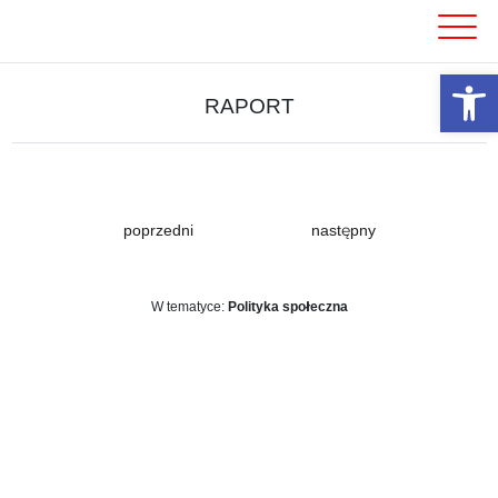
Skip
to
content
Otwórz 
RAPORT
poprzedni
następny
W tematyce:
Polityka społeczna