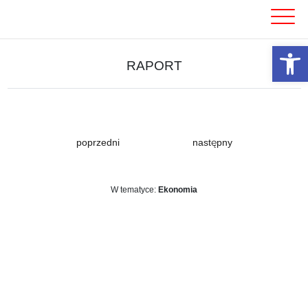
Skip
to
content
Otwórz 
RAPORT
poprzedni
następny
W tematyce:
Ekonomia