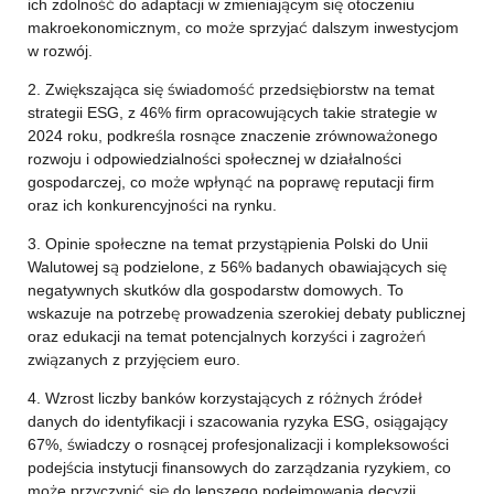
ich zdolność do adaptacji w zmieniającym się otoczeniu
makroekonomicznym, co może sprzyjać dalszym inwestycjom
w rozwój.
2. Zwiększająca się świadomość przedsiębiorstw na temat
strategii ESG, z 46% firm opracowujących takie strategie w
2024 roku, podkreśla rosnące znaczenie zrównoważonego
rozwoju i odpowiedzialności społecznej w działalności
gospodarczej, co może wpłynąć na poprawę reputacji firm
oraz ich konkurencyjności na rynku.
3. Opinie społeczne na temat przystąpienia Polski do Unii
Walutowej są podzielone, z 56% badanych obawiających się
negatywnych skutków dla gospodarstw domowych. To
wskazuje na potrzebę prowadzenia szerokiej debaty publicznej
oraz edukacji na temat potencjalnych korzyści i zagrożeń
związanych z przyjęciem euro.
4. Wzrost liczby banków korzystających z różnych źródeł
danych do identyfikacji i szacowania ryzyka ESG, osiągający
67%, świadczy o rosnącej profesjonalizacji i kompleksowości
podejścia instytucji finansowych do zarządzania ryzykiem, co
może przyczynić się do lepszego podejmowania decyzji