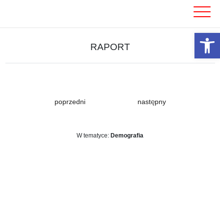
Skip
to
content
Otwórz 
RAPORT
poprzedni
następny
W tematyce:
Demografia