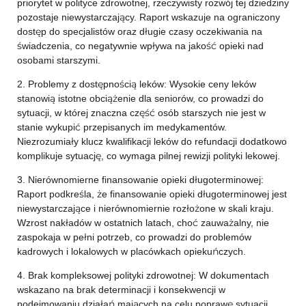
priorytet w polityce zdrowotnej, rzeczywisty rozwój tej dziedziny
pozostaje niewystarczający. Raport wskazuje na ograniczony
dostęp do specjalistów oraz długie czasy oczekiwania na
świadczenia, co negatywnie wpływa na jakość opieki nad
osobami starszymi.
2. Problemy z dostępnością leków: Wysokie ceny leków
stanowią istotne obciążenie dla seniorów, co prowadzi do
sytuacji, w której znaczna część osób starszych nie jest w
stanie wykupić przepisanych im medykamentów.
Niezrozumiały klucz kwalifikacji leków do refundacji dodatkowo
komplikuje sytuację, co wymaga pilnej rewizji polityki lekowej.
3. Nierównomierne finansowanie opieki długoterminowej:
Raport podkreśla, że finansowanie opieki długoterminowej jest
niewystarczające i nierównomiernie rozłożone w skali kraju.
Wzrost nakładów w ostatnich latach, choć zauważalny, nie
zaspokaja w pełni potrzeb, co prowadzi do problemów
kadrowych i lokalowych w placówkach opiekuńczych.
4. Brak kompleksowej polityki zdrowotnej: W dokumentach
wskazano na brak determinacji i konsekwencji w
podejmowaniu działań mających na celu poprawę sytuacji