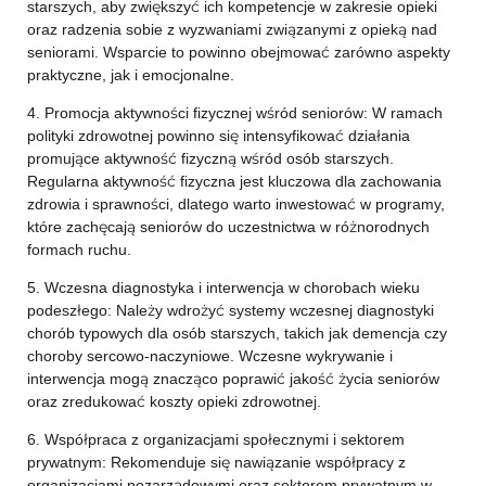
starszych, aby zwiększyć ich kompetencje w zakresie opieki
oraz radzenia sobie z wyzwaniami związanymi z opieką nad
seniorami. Wsparcie to powinno obejmować zarówno aspekty
praktyczne, jak i emocjonalne.
4. Promocja aktywności fizycznej wśród seniorów: W ramach
polityki zdrowotnej powinno się intensyfikować działania
promujące aktywność fizyczną wśród osób starszych.
Regularna aktywność fizyczna jest kluczowa dla zachowania
zdrowia i sprawności, dlatego warto inwestować w programy,
które zachęcają seniorów do uczestnictwa w różnorodnych
formach ruchu.
5. Wczesna diagnostyka i interwencja w chorobach wieku
podeszłego: Należy wdrożyć systemy wczesnej diagnostyki
chorób typowych dla osób starszych, takich jak demencja czy
choroby sercowo-naczyniowe. Wczesne wykrywanie i
interwencja mogą znacząco poprawić jakość życia seniorów
oraz zredukować koszty opieki zdrowotnej.
6. Współpraca z organizacjami społecznymi i sektorem
prywatnym: Rekomenduje się nawiązanie współpracy z
organizacjami pozarządowymi oraz sektorem prywatnym w