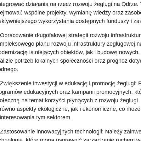
ntegrować działania na rzecz rozwoju żeglugi na Odrze
ejmować wspólne projekty, wymianę wiedzy oraz zasobó
ektywniejszego wykorzystania dostępnych funduszy i za
 Opracowanie długofalowej strategii rozwoju infrastruktu
mpleksowego planu rozwoju infrastruktury żeglugowej n
dernizację istniejących obiektów, jak i budowę nowych.
alizie potrzeb lokalnych społeczności oraz prognoz dot
dnego.
 Zwiększenie inwestycji w edukację i promocję żeglugi
ogramów edukacyjnych oraz kampanii promocyjnych, k
ołeczną na temat korzyści płynących z rozwoju żeglug
równo aspekty ekologiczne, jak i ekonomiczne, co może
interesowania tym sektorem.
 Zastosowanie innowacyjnych technologii: Należy zain
chnologie, które mogą usprawnić zarządzanie ruchem 