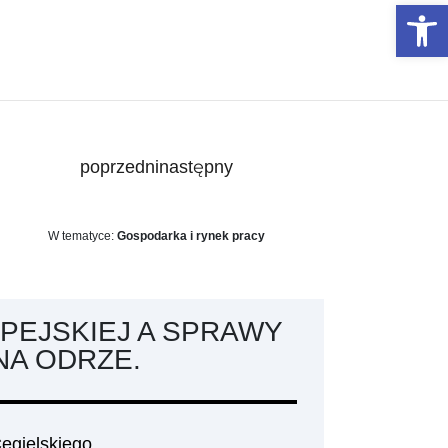
Otwórz 
poprzedni
następny
W tematyce:
Gospodarka i rynek pracy
OPEJSKIEJ A SPRAWY
NA ODRZE.
egielskiego