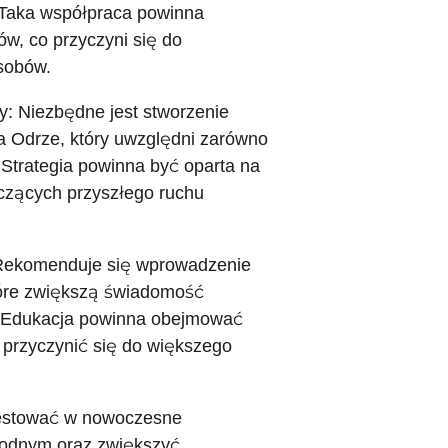
. Taka współpraca powinna
w, co przyczyni się do
sobów.
ry: Niezbędne jest stworzenie
a Odrze, który uwzględni zarówno
 Strategia powinna być oparta na
yczących przyszłego ruchu
: Rekomenduje się wprowadzenie
tóre zwiększą świadomość
i. Edukacja powinna obejmować
 przyczynić się do większego
westować w nowoczesne
wodnym oraz zwiększyć