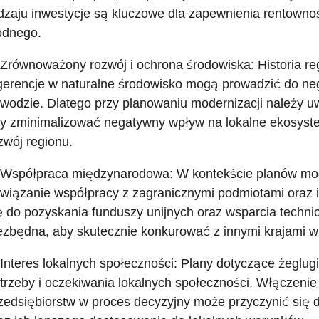
dzaju inwestycje są kluczowe dla zapewnienia rentownośc
dnego.
 Zrównoważony rozwój i ochrona środowiska: Historia reg
gerencje w naturalne środowisko mogą prowadzić do neg
wodzie. Dlatego przy planowaniu modernizacji należy u
y zminimalizować negatywny wpływ na lokalne ekosys
zwój regionu.
 Współpraca międzynarodowa: W kontekście planów moder
wiązanie współpracy z zagranicznymi podmiotami oraz i
ę do pozyskania funduszy unijnych oraz wsparcia techni
ezbędna, aby skutecznie konkurować z innymi krajami w
 Interes lokalnych społeczności: Plany dotyczące żeglu
trzeby i oczekiwania lokalnych społeczności. Włączeni
zedsiębiorstw w proces decyzyjny może przyczynić się do