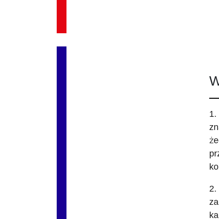
W
1.
zn
że
pr
ko
2.
za
ka