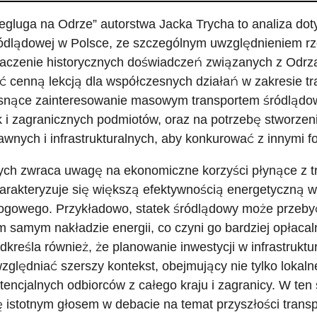
egluga na Odrze” autorstwa Jacka Trycha to analiza dot
ódlądowej w Polsce, ze szczególnym uwzględnieniem rze
aczenie historycznych doświadczeń związanych z Odr
ć cenną lekcją dla współczesnych działań w zakresie t
snące zainteresowanie masowym transportem śródlądow
k i zagranicznych podmiotów, oraz na potrzebę stworze
awnych i infrastrukturalnych, aby konkurować z innymi f
ych zwraca uwagę na ekonomiczne korzyści płynące z tr
arakteryzuje się większą efektywnością energetyczną w
ogowego. Przykładowo, statek śródlądowy może przebyć
m samym nakładzie energii, co czyni go bardziej opłaca
dkreśla również, że planowanie inwestycji w infrastruk
zględniać szerszy kontekst, obejmujący nie tylko lokaln
tencjalnych odbiorców z całego kraju i zagranicy. W ten
ę istotnym głosem w debacie na temat przyszłości tran