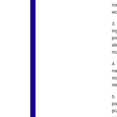
ro
wo
3.
in
po
ab
ro
4.
na
si
ni
5.
po
pr