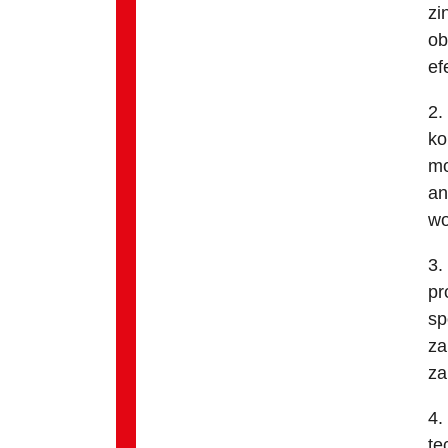
zi
ob
ef
2.
ko
mo
an
wo
3.
pr
sp
za
za
4.
te