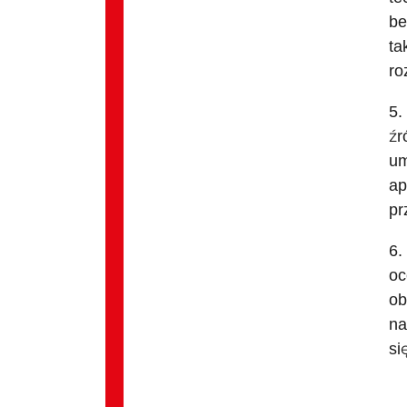
be
ta
ro
5.
źr
um
ap
pr
6.
oc
ob
na
si