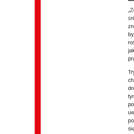
„Ż
śr
zn
by
ro
ja
pr
Tr
ch
dr
ty
po
uw
po
si