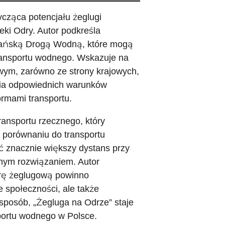
ycząca potencjału żeglugi
ki Odry. Autor podkreśla
zańską Drogą Wodną, które mogą
ransportu wodnego. Wskazuje na
ym, zarówno ze strony krajowych,
nia odpowiednich warunków
ormami transportu.
ansportu rzecznego, który
 porównaniu do transportu
 znacznie większy dystans przy
lnym rozwiązaniem. Autor
turę żeglugową powinno
e społeczności, ale także
 sposób, „Żegluga na Odrze” staje
sportu wodnego w Polsce.