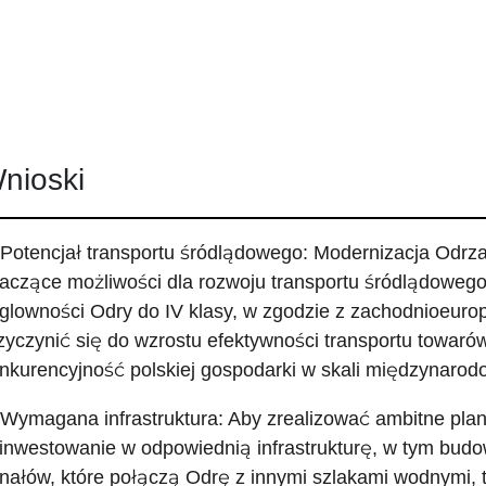
nioski
 Potencjał transportu śródlądowego: Modernizacja Odrz
aczące możliwości dla rozwoju transportu śródlądowego
glowności Odry do IV klasy, w zgodzie z zachodnioeuro
zyczynić się do wzrostu efektywności transportu towarów
nkurencyjność polskiej gospodarki w skali międzynarod
 Wymagana infrastruktura: Aby zrealizować ambitne plan
inwestowanie w odpowiednią infrastrukturę, w tym bud
nałów, które połączą Odrę z innymi szlakami wodnymi, t