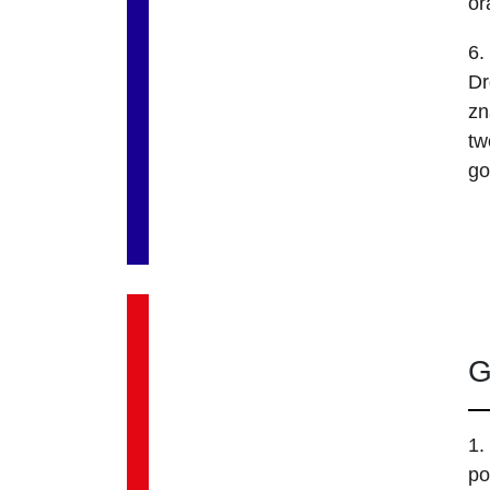
or
6.
Dr
zn
tw
go
G
1.
po