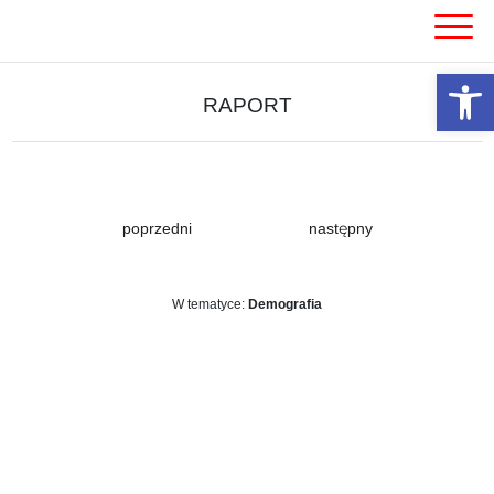
Skip
to
content
Otwórz 
RAPORT
poprzedni
następny
W tematyce:
Demografia