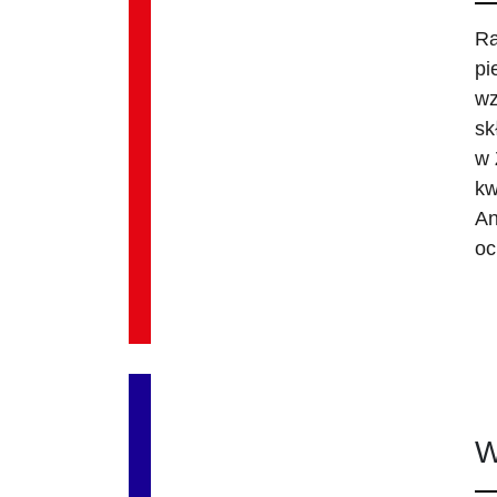
Ra
pi
wz
sk
w 
kw
An
oc
W