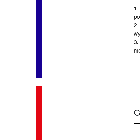
1.
po
2.
wy
3.
mo
G