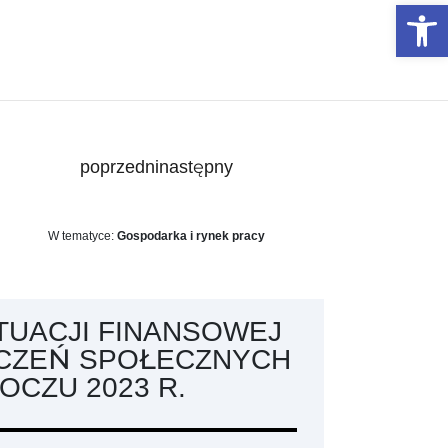
Otwórz 
poprzedni
następny
W tematyce:
Gospodarka i rynek pracy
UACJI FINANSOWEJ
ECZEŃ SPOŁECZNYCH
CZU 2023 R.