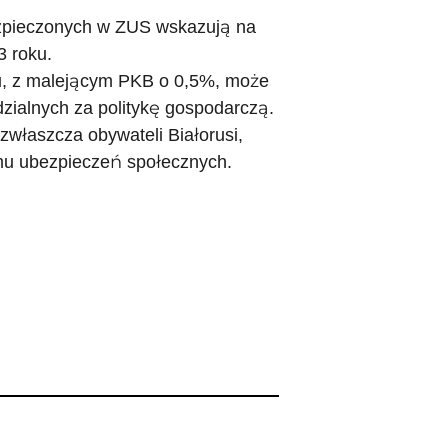
bezpieczonych w ZUS wskazują na
 roku.
u, z malejącym PKB o 0,5%, może
zialnych za politykę gospodarczą.
właszcza obywateli Białorusi,
mu ubezpieczeń społecznych.