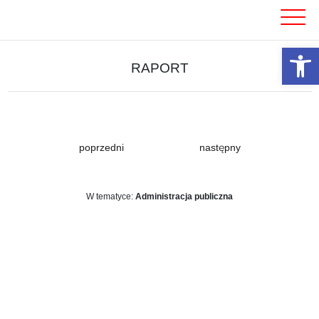
Skip
to
content
Otwórz 
RAPORT
poprzedni
następny
W tematyce:
Administracja publiczna