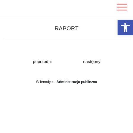
Skip
to
content
Otwórz 
RAPORT
poprzedni
następny
W tematyce:
Administracja publiczna