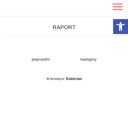
Skip
to
content
Otwórz 
RAPORT
poprzedni
następny
W tematyce:
Rolnictwo