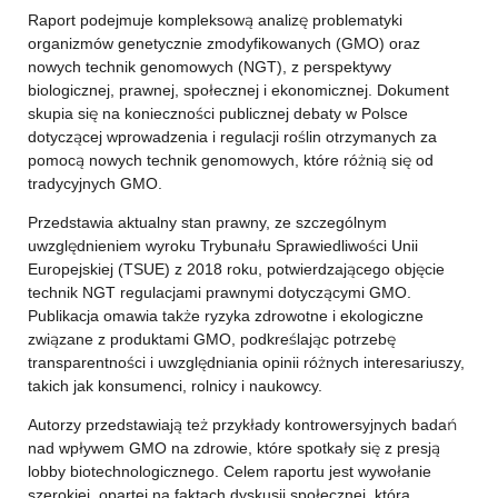
Raport podejmuje kompleksową analizę problematyki
organizmów genetycznie zmodyfikowanych (GMO) oraz
nowych technik genomowych (NGT), z perspektywy
biologicznej, prawnej, społecznej i ekonomicznej. Dokument
skupia się na konieczności publicznej debaty w Polsce
dotyczącej wprowadzenia i regulacji roślin otrzymanych za
pomocą nowych technik genomowych, które różnią się od
tradycyjnych GMO.
Przedstawia aktualny stan prawny, ze szczególnym
uwzględnieniem wyroku Trybunału Sprawiedliwości Unii
Europejskiej (TSUE) z 2018 roku, potwierdzającego objęcie
technik NGT regulacjami prawnymi dotyczącymi GMO.
Publikacja omawia także ryzyka zdrowotne i ekologiczne
związane z produktami GMO, podkreślając potrzebę
transparentności i uwzględniania opinii różnych interesariuszy,
takich jak konsumenci, rolnicy i naukowcy.
Autorzy przedstawiają też przykłady kontrowersyjnych badań
nad wpływem GMO na zdrowie, które spotkały się z presją
lobby biotechnologicznego. Celem raportu jest wywołanie
szerokiej, opartej na faktach dyskusji społecznej, która