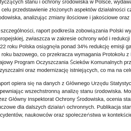
tyczących stanu i ochrony środowiska w Polsce, wyda
 celu przedstawienie złożonych aspektów działalności c
odowiska, analizując zmiany ilościowe i jakościowe oraz
szczególności, raport podkreśla zobowiązania Polski wy
ropejskiej, zwłaszcza w zakresie ochrony wód i redukcji
22 roku Polska osiągnęła ponad 34% redukcję emisji g
 roku bazowego, co przekracza wymagania Protokołu z 
ajowy Program Oczyszczania Ścieków Komunalnych pr
zyszczalni oraz modernizację istniejących, co ma na cel
port opiera się na danych z Głównego Urzędu Statystycz
pewniając wszechstronną analizę stanu środowiska. Mon
zez Główny Inspektorat Ochrony Środowiska, ocenia stan
uczowe dla dalszych działań ochronnych. Publikacja stano
cydentów, naukowców oraz społeczeństwa w kontekście