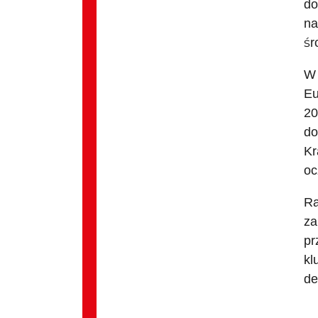
do
na
śr
W 
Eu
20
do
Kr
oc
Ra
za
pr
kl
de