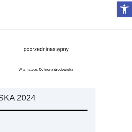
Otwórz 
poprzedni
następny
W tematyce:
Ochrona środowiska
KA 2024