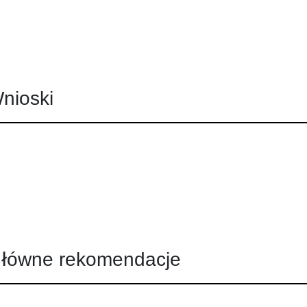
nioski
łówne rekomendacje